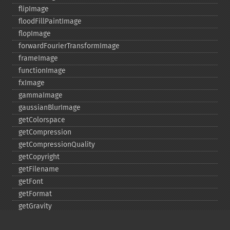
flipImage
floodFillPaintImage
flopImage
forwardFourierTransformImage
frameImage
functionImage
fxImage
gammaImage
gaussianBlurImage
getColorspace
getCompression
getCompressionQuality
getCopyright
getFilename
getFont
getFormat
getGravity
getHomeURL