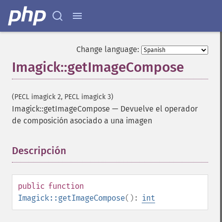
Change language:
Imagick::getImageCompose
(PECL imagick 2, PECL imagick 3)
Imagick::getImageCompose
—
Devuelve el operador
de composición asociado a una imagen
Descripción
¶
Imagick
adaptiveBlurImage
adaptiveResizeImage
public
function
adaptiveSharpenImage
Imagick::getImageCompose
():
int
adaptiveThresholdImage
addImage