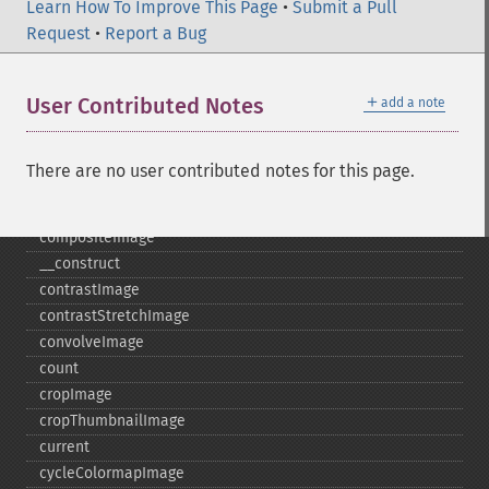
clutImage
Learn How To Improve This Page
•
Submit a Pull
coalesceImages
Request
•
Report a Bug
colorizeImage
colorMatrixImage
＋
User Contributed Notes
add a note
combineImages
commentImage
compareImageChannels
There are no user contributed notes for this page.
compareImageLayers
compareImages
compositeImage
_​_​construct
contrastImage
contrastStretchImage
convolveImage
count
cropImage
cropThumbnailImage
current
cycleColormapImage