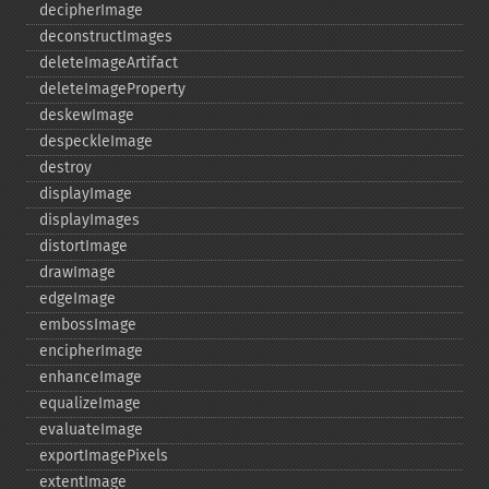
decipherImage
deconstructImages
deleteImageArtifact
deleteImageProperty
deskewImage
despeckleImage
destroy
displayImage
displayImages
distortImage
drawImage
edgeImage
embossImage
encipherImage
enhanceImage
equalizeImage
evaluateImage
exportImagePixels
extentImage