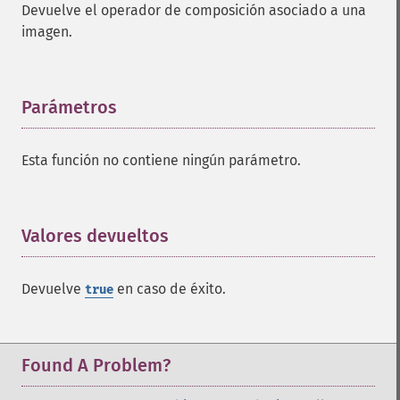
Devuelve el operador de composición asociado a una
addNoiseImage
imagen.
affineTransformImage
animateImages
annotateImage
appendImages
Parámetros
¶
autoLevelImage
blackThresholdImage
Esta función no contiene ningún parámetro.
blueShiftImage
blurImage
borderImage
brightnessContrastImage
Valores devueltos
¶
charcoalImage
chopImage
Devuelve
en caso de éxito.
true
clampImage
clear
clipImage
clipImagePath
Found A Problem?
clipPathImage