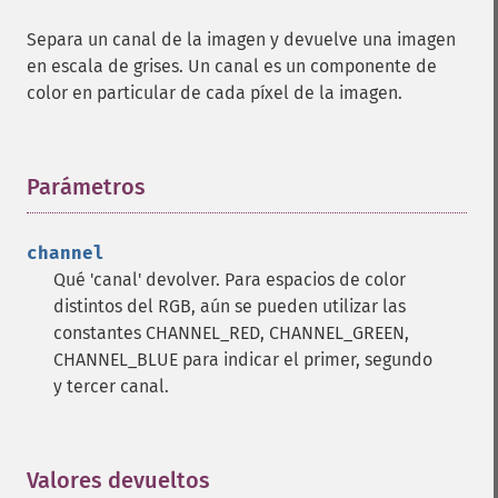
drawImage
Separa un canal de la imagen y devuelve una imagen
edgeImage
en escala de grises. Un canal es un componente de
embossImage
color en particular de cada píxel de la imagen.
encipherImage
enhanceImage
equalizeImage
evaluateImage
Parámetros
¶
exportImagePixels
extentImage
channel
flipImage
Qué 'canal' devolver. Para espacios de color
floodFillPaintImage
distintos del RGB, aún se pueden utilizar las
flopImage
constantes CHANNEL_RED, CHANNEL_GREEN,
forwardFourierTransformImage
CHANNEL_BLUE para indicar el primer, segundo
frameImage
y tercer canal.
functionImage
fxImage
gammaImage
gaussianBlurImage
Valores devueltos
¶