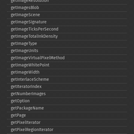
getImageResolution
getImagesBlob
getImageScene
getImageSignature
getImageTicksPerSecond
getImageTotalInkDensity
getImageType
getImageUnits
getImageVirtualPixelMethod
getImageWhitePoint
getImageWidth
getInterlaceScheme
getIteratorIndex
getNumberImages
getOption
getPackageName
getPage
getPixelIterator
getPixelRegionIterator