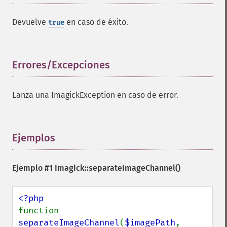
getColorspace
getCompression
Devuelve
en caso de éxito.
true
getCompressionQuality
getCopyright
getFilename
getFont
Errores/Excepciones
¶
getFormat
getGravity
Lanza una ImagickException en caso de error.
getHomeURL
getImage
getImageAlphaChannel
getImageArtifact
Ejemplos
¶
getImageBackgroundColor
getImageBlob
Ejemplo #1
Imagick::separateImageChannel()
getImageBluePrimary
getImageBorderColor
getImageChannelDepth
getImageChannelDistortion
function 
getImageChannelDistortions
separateImageChannel
(
$imagePath
, 