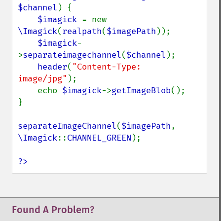
getImageChannelKurtosis
$channel
) {

getImageChannelMean
$imagick 
= new 
getImageChannelRange
\Imagick
(
realpath
(
$imagePath
));

getImageChannelStatistics
$imagick
-
getImageColormapColor
>
separateimagechannel
(
$channel
);

getImageColors
header
(
"Content-Type: 
getImageColorspace
image/jpg"
);

getImageCompose
    echo 
$imagick
->
getImageBlob
();

getImageCompression
}

getImageCompressionQuality
getImageDelay
separateImageChannel
(
$imagePath
, 
getImageDepth
\Imagick
::
CHANNEL_GREEN
);

getImageDispose
getImageDistortion
?>
getImageFilename
getImageFormat
getImageGamma
getImageGeometry
Found A Problem?
getImageGravity