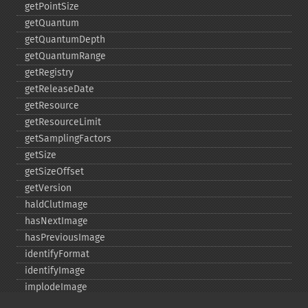
getPointSize
getQuantum
getQuantumDepth
getQuantumRange
getRegistry
getReleaseDate
getResource
getResourceLimit
getSamplingFactors
getSize
getSizeOffset
getVersion
haldClutImage
hasNextImage
hasPreviousImage
identifyFormat
identifyImage
implodeImage
importImagePixels