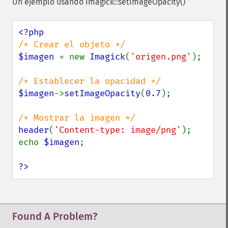
importImagePixels
Un ejemplo usando Imagick::setImageOpacity()
inverseFourierTransformImage
labelImage
levelImage
linearStretchImage
$imagen 
= new 
Imagick
(
'origen.png'
);

liquidRescaleImage
listRegistry
magnifyImage
$imagen
->
setImageOpacity
(
0.7
);

mergeImageLayers
minifyImage
modulateImage
header
(
'Content-type: image/png'
);

montageImage
echo 
$imagen
;

morphImages
morphology
?>
motionBlurImage
negateImage
newImage
newPseudoImage
Found A Problem?
nextImage