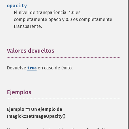
getPointSize
opacity
getQuantum
El nivel de transpariencia: 1.0 es
getQuantumDepth
completamente opaco y 0.0 es completamente
getQuantumRange
transparente.
getRegistry
getReleaseDate
getResource
Valores devueltos
¶
getResourceLimit
getSamplingFactors
getSize
Devuelve
en caso de éxito.
true
getSizeOffset
getVersion
haldClutImage
Ejemplos
¶
hasNextImage
hasPreviousImage
identifyFormat
Ejemplo #1 Un ejemplo de
identifyImage
Imagick::setImageOpacity()
implodeImage