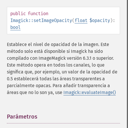
getImageResolution
getImagesBlob
public
function
getImageScene
Imagick::setImageOpacity
(
float
$opacity
):
getImageSignature
bool
getImageTicksPerSecond
getImageTotalInkDensity
getImageType
Establece el nivel de opacidad de la imagen. Este
getImageUnits
método solo está disponible si Imagick ha sido
getImageVirtualPixelMethod
compilado con ImageMagick versión 6.3.1 o superior.
getImageWhitePoint
Este método opera en todos los canales, lo que
getImageWidth
significa que, por ejemplo, un valor de la opacidad de
getInterlaceScheme
0.5 establecerá todas las áreas transparentes a
getIteratorIndex
parcialmente opacas. Para añadir transparencia a
getNumberImages
áreas que no lo son ya, use
Imagick::evaluateImage()
getOption
getPackageName
getPage
Parámetros
¶
getPixelIterator
getPixelRegionIterator