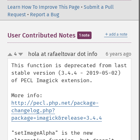
normalizeImage
Learn How To Improve This Page
•
Submit a Pull
oilPaintImage
Request
•
Report a Bug
opaquePaintImage
optimizeImageLayers
pingImage
＋
User Contributed Notes
add a note
1 note
pingImageBlob
pingImageFile
hola at rafaeltovar dot info
4
6 years ago
¶
polaroidImage
up
down
posterizeImage
This function is deprecated from last 
previewImages
stable version (3.4.4 - 2019-05-02) 
previousImage
of PECL Imagick extension. 

profileImage
quantizeImage
More info: 
quantizeImages
http://pecl.php.net/package-
queryFontMetrics
changelog.php?
queryFonts
package=imagick&release=3.4.4
queryFormats
raiseImage
"setImageAlpha" is the new 
randomThresholdImage