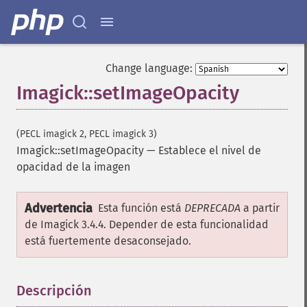
getImageGravity
getImageGreenPrimary
getImageHeight
getImageHistogram
getImageInterlaceScheme
Change language:
getImageInterpolateMethod
Imagick::setImageOpacity
getImageIterations
getImageLength
getImageMimeType
(PECL imagick 2, PECL imagick 3)
getImageOrientation
Imagick::setImageOpacity
—
Establece el nivel de
getImagePage
opacidad de la imagen
getImagePixelColor
getImageProfile
Advertencia
Esta función está
DEPRECADA
a partir
getImageProfiles
de Imagick 3.4.4. Depender de esta funcionalidad
getImageProperties
está fuertemente desaconsejado.
getImageProperty
getImageRedPrimary
getImageRegion
Descripción
¶
getImageRenderingIntent