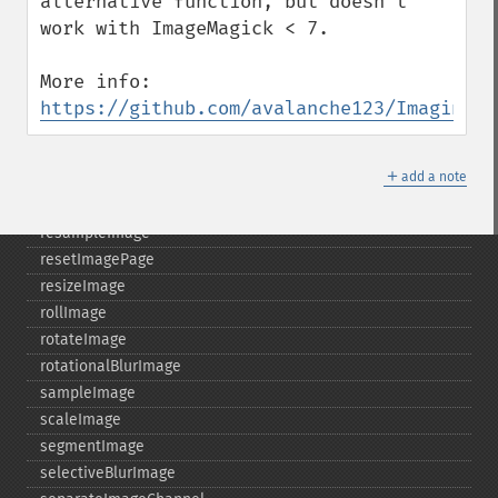
alternative function, but doesn't 
readImage
work with ImageMagick < 7.

readImageBlob
readImageFile
More info: 
readImages
https://github.com/avalanche123/Imagine/i
remapImage
removeImage
＋
add a note
removeImageProfile
render
resampleImage
resetImagePage
resizeImage
rollImage
rotateImage
rotationalBlurImage
sampleImage
scaleImage
segmentImage
selectiveBlurImage