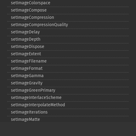
setImageColorspace
setImageCompose
setImageCompression
setImageCompressionQuality
setImageDelay
setImageDepth
setImageDispose
setImageExtent
setImageFilename
setImageFormat
setImageGamma
setImageGravity
setImageGreenPrimary
setImageInterlaceScheme
setImageInterpolateMethod
setImageIterations
setImageMatte
setImageOrientation
setImagePage