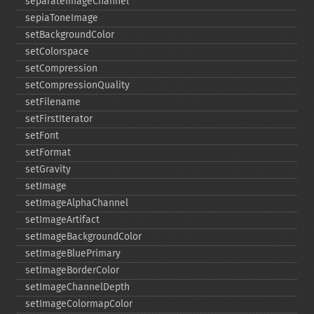
separateImageChannel
sepiaToneImage
setBackgroundColor
setColorspace
setCompression
setCompressionQuality
setFilename
setFirstIterator
setFont
setFormat
setGravity
setImage
setImageAlphaChannel
setImageArtifact
setImageBackgroundColor
setImageBluePrimary
setImageBorderColor
setImageChannelDepth
setImageColormapColor