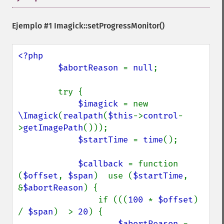
decipherImage
deconstructImages
Ejemplo #1
Imagick::setProgressMonitor()
deleteImageArtifact
deleteImageProperty
deskewImage
<?php

despeckleImage
        $abortReason 
= 
null
;

destroy
displayImage
        try {

displayImages
$imagick 
= new 
distortImage
\Imagick
(
realpath
(
$this
->
control
-
drawImage
>
getImagePath
()));

edgeImage
$startTime 
= 
time
();

embossImage
encipherImage
$callback 
= function 
enhanceImage
(
$offset
, 
$span
)  use (
$startTime
, 
equalizeImage
&
$abortReason
) {

evaluateImage
                if (((
100 
* 
$offset
) 
exportImagePixels
/ 
$span
)  > 
20
) {

extentImage
$abortReason 
= 