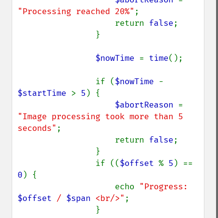
flipImage
"Processing reached 20%"
;

floodFillPaintImage
                    return 
false
;

flopImage
                }

forwardFourierTransformImage
frameImage
$nowTime 
= 
time
();

functionImage
fxImage
                if (
$nowTime 
- 
gammaImage
$startTime 
> 
5
) {

gaussianBlurImage
$abortReason 
= 
getColorspace
"Image processing took more than 5 
getCompression
seconds"
;

getCompressionQuality
                    return 
false
;

getCopyright
                }

getFilename
                if ((
$offset 
% 
5
) == 
getFont
0
) {

getFormat
                    echo 
"Progress: 
getGravity
$offset
 / 
$span
 <br/>"
;

getHomeURL
                }
