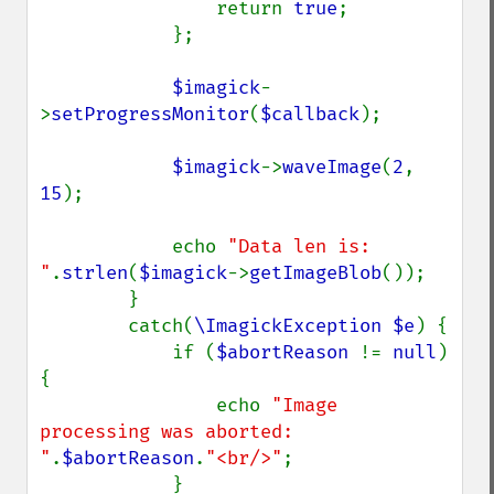
getImage
                return 
true
;

getImageAlphaChannel
            };

getImageArtifact
getImageBackgroundColor
$imagick
-
getImageBlob
>
setProgressMonitor
(
$callback
);

getImageBluePrimary
getImageBorderColor
$imagick
->
waveImage
(
2
, 
getImageChannelDepth
15
);

getImageChannelDistortion
getImageChannelDistortions
            echo 
"Data len is: 
getImageChannelKurtosis
"
.
strlen
(
$imagick
->
getImageBlob
());

getImageChannelMean
        }

getImageChannelRange
        catch(
\ImagickException $e
) {

getImageChannelStatistics
            if (
$abortReason 
!= 
null
) 
getImageColormapColor
{

getImageColors
                echo 
"Image 
getImageColorspace
processing was aborted: 
getImageCompose
"
.
$abortReason
.
"<br/>"
;

getImageCompression
            }
