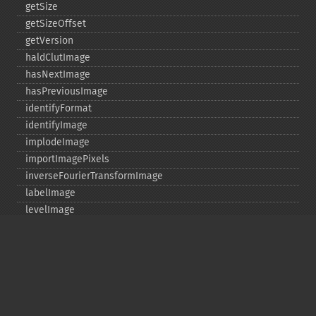
getSize
getSizeOffset
getVersion
haldClutImage
hasNextImage
hasPreviousImage
identifyFormat
identifyImage
implodeImage
importImagePixels
inverseFourierTransformImage
labelImage
levelImage
linearStretchImage
liquidRescaleImage
listRegistry
magnifyImage
mergeImageLayers
minifyImage