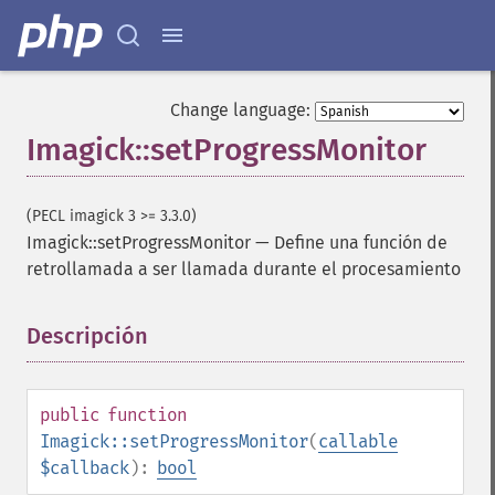
Change language:
Imagick::setProgressMonitor
(PECL imagick 3 >= 3.3.0)
Imagick::setProgressMonitor
—
Define una función de
retrollamada a ser llamada durante el procesamiento
Descripción
¶
Imagick
adaptiveBlurImage
adaptiveResizeImage
public
function
adaptiveSharpenImage
Imagick::setProgressMonitor
(
callable
adaptiveThresholdImage
$callback
):
bool
addImage