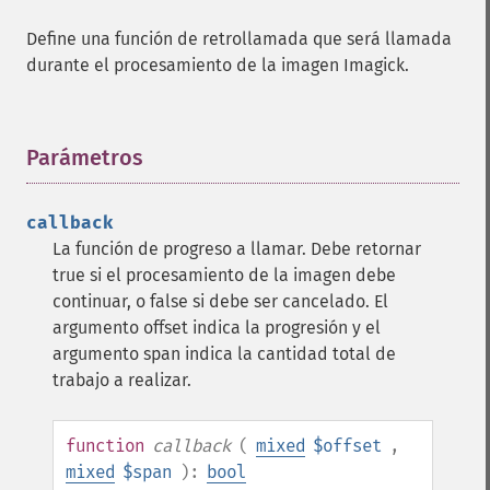
addNoiseImage
Define una función de retrollamada que será llamada
affineTransformImage
durante el procesamiento de la imagen Imagick.
animateImages
annotateImage
appendImages
autoLevelImage
Parámetros
¶
blackThresholdImage
blueShiftImage
callback
blurImage
La función de progreso a llamar. Debe retornar
borderImage
true si el procesamiento de la imagen debe
brightnessContrastImage
continuar, o false si debe ser cancelado. El
charcoalImage
argumento offset indica la progresión y el
chopImage
argumento span indica la cantidad total de
clampImage
trabajo a realizar.
clear
clipImage
clipImagePath
function
callback
(
mixed
$offset
,
clipPathImage
mixed
$span
):
bool