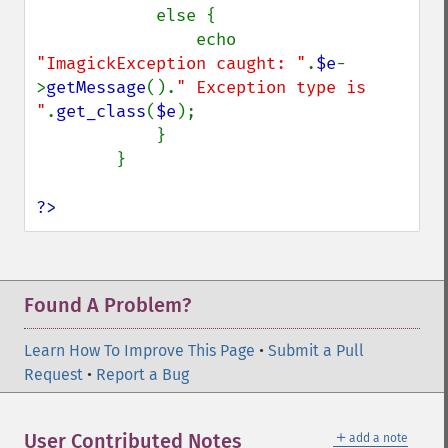
getImageCompressionQuality
            else {

getImageDelay
                echo 
getImageDepth
"ImagickException caught: "
.
$e
-
getImageDispose
>
getMessage
().
" Exception type is 
getImageDistortion
"
.
get_class
(
$e
);

getImageFilename
            }

getImageFormat
        }

getImageGamma
getImageGeometry
?>
getImageGravity
getImageGreenPrimary
getImageHeight
getImageHistogram
Found A Problem?
getImageInterlaceScheme
getImageInterpolateMethod
Learn How To Improve This Page
•
Submit a Pull
getImageIterations
Request
•
Report a Bug
getImageLength
getImageMimeType
＋
User Contributed Notes
add a note
getImageOrientation