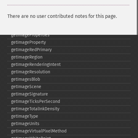
getImagePage
getImagePixelColor
There are no user contributed notes for this page.
getImageProfile
getImageProfiles
getImageProperties
getImageProperty
getImageRedPrimary
getImageRegion
getImageRenderingIntent
getImageResolution
getImagesBlob
getImageScene
getImageSignature
getImageTicksPerSecond
getImageTotalInkDensity
getImageType
getImageUnits
getImageVirtualPixelMethod