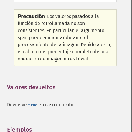
clutImage
coalesceImages
colorizeImage
Precaución
Los valores pasados a la
colorMatrixImage
función de retrollamada no son
combineImages
consistentes. En particular, el argumento
commentImage
span puede aumentar durante el
compareImageChannels
procesamiento de la imagen. Debido a esto,
compareImageLayers
el cálculo del porcentaje completo de una
compareImages
operación de imagen no es trivial.
compositeImage
_​_​construct
contrastImage
contrastStretchImage
Valores devueltos
¶
convolveImage
count
Devuelve
en caso de éxito.
true
cropImage
cropThumbnailImage
current
cycleColormapImage
Ejemplos
¶