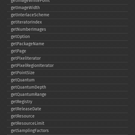
getImageWhitePoint
getImageWidth
getInterlaceScheme
getIteratorIndex
getNumberImages
getOption
getPackageName
getPage
getPixelIterator
getPixelRegionIterator
getPointSize
getQuantum
getQuantumDepth
getQuantumRange
getRegistry
getReleaseDate
getResource
getResourceLimit
getSamplingFactors