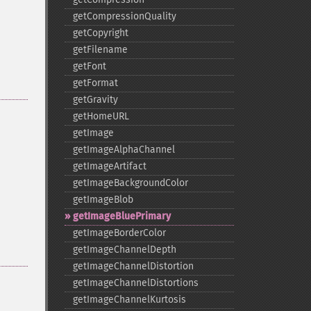
getCompressionQuality
getCopyright
getFilename
getFont
getFormat
getGravity
getHomeURL
getImage
getImageAlphaChannel
getImageArtifact
getImageBackgroundColor
getImageBlob
getImageBluePrimary
getImageBorderColor
getImageChannelDepth
getImageChannelDistortion
getImageChannelDistortions
getImageChannelKurtosis