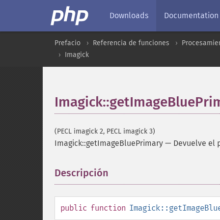
Downloads
Documentation
Prefacio
Referencia de funciones
Procesamien
Imagick
Imagick::getImageBluePri
(PECL imagick 2, PECL imagick 3)
Imagick::getImageBluePrimary
—
Devuelve el 
Descripción
¶
public
function
Imagick::getImageBlu