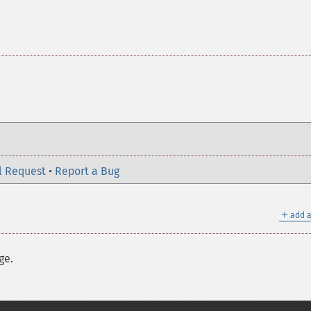
l Request
•
Report a Bug
＋
add a
ge.