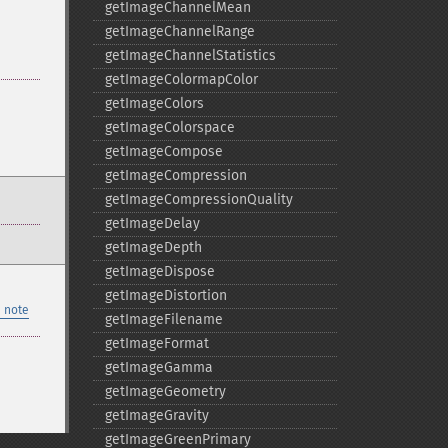
getImageChannelMean
getImageChannelRange
getImageChannelStatistics
getImageColormapColor
getImageColors
getImageColorspace
getImageCompose
getImageCompression
getImageCompressionQuality
getImageDelay
getImageDepth
getImageDispose
getImageDistortion
 note
getImageFilename
getImageFormat
getImageGamma
getImageGeometry
getImageGravity
getImageGreenPrimary