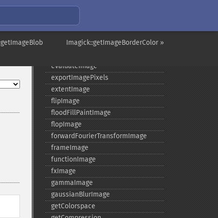
edgeImage
embossImage
encipherImage
::getImageBlob
enhanceImage
Imagick::getImageBorderColor »
equalizeImage
evaluateImage
exportImagePixels
extentImage
flipImage
floodFillPaintImage
flopImage
forwardFourierTransformImage
frameImage
functionImage
fxImage
gammaImage
gaussianBlurImage
getColorspace
getCompression