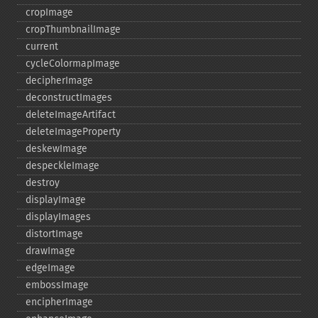
cropImage
cropThumbnailImage
current
cycleColormapImage
decipherImage
deconstructImages
deleteImageArtifact
deleteImageProperty
deskewImage
despeckleImage
destroy
displayImage
displayImages
distortImage
drawImage
edgeImage
embossImage
encipherImage