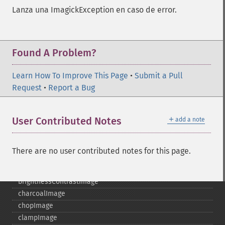
adaptiveBlurImage
Lanza una ImagickException en caso de error.
adaptiveResizeImage
adaptiveSharpenImage
adaptiveThresholdImage
addImage
Found A Problem?
addNoiseImage
affineTransformImage
Learn How To Improve This Page
•
Submit a Pull
animateImages
Request
•
Report a Bug
annotateImage
appendImages
＋
User Contributed Notes
add a note
autoLevelImage
blackThresholdImage
blueShiftImage
There are no user contributed notes for this page.
blurImage
borderImage
brightnessContrastImage
charcoalImage
chopImage
clampImage