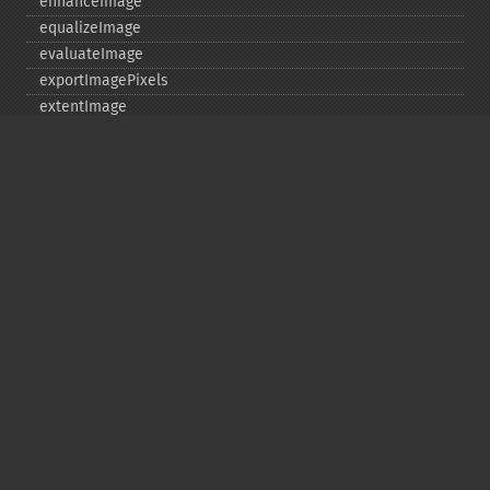
enhanceImage
equalizeImage
evaluateImage
exportImagePixels
extentImage
flipImage
floodFillPaintImage
flopImage
forwardFourierTransformImage
frameImage
functionImage
fxImage
gammaImage
gaussianBlurImage
getColorspace
getCompression
getCompressionQuality
getCopyright
getFilename