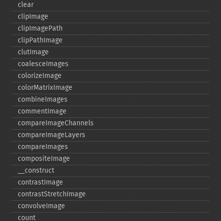
clear
clipImage
clipImagePath
clipPathImage
clutImage
coalesceImages
colorizeImage
colorMatrixImage
combineImages
commentImage
compareImageChannels
compareImageLayers
compareImages
compositeImage
_​_​construct
contrastImage
contrastStretchImage
convolveImage
count