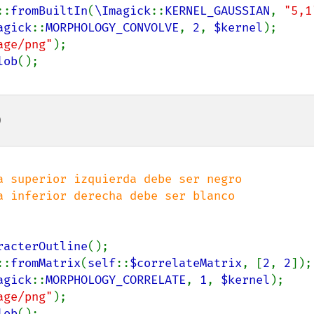
::
fromBuiltIn
(
\Imagick
::
KERNEL_GAUSSIAN
, 
"5,1
agick
::
MORPHOLOGY_CONVOLVE
, 
2
, 
$kernel
);

age/png"
);

lob
)
a superior izquierda debe ser negro

racterOutline
();

::
fromMatrix
(
self
::
$correlateMatrix
, [
2
, 
2
]);

agick
::
MORPHOLOGY_CORRELATE
, 
1
, 
$kernel
);

age/png"
);

lob