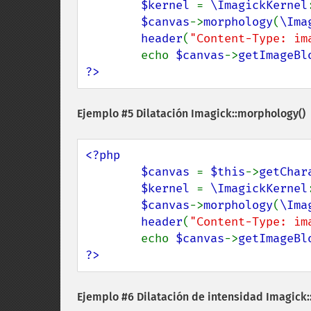
$kernel 
= 
\ImagickKernel
$canvas
->
morphology
(
\Ima
header
(
"Content-Type: im
        echo 
$canvas
->
getImageBl
?>
Ejemplo #5 Dilatación
Imagick::morphology()
<?php

        $canvas 
= 
$this
->
getChar
$kernel 
= 
\ImagickKernel
$canvas
->
morphology
(
\Ima
header
(
"Content-Type: im
        echo 
$canvas
->
getImageBl
?>
Ejemplo #6 Dilatación de intensidad
Imagick: