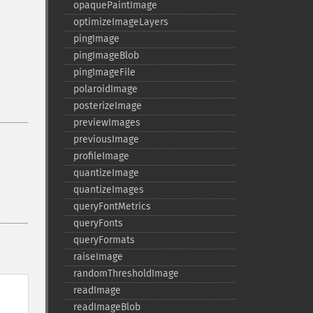
opaquePaintImage
optimizeImageLayers
pingImage
pingImageBlob
pingImageFile
polaroidImage
posterizeImage
previewImages
previousImage
profileImage
quantizeImage
quantizeImages
queryFontMetrics
queryFonts
queryFormats
raiseImage
randomThresholdImage
readImage
readImageBlob