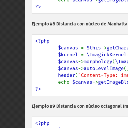
?>
Ejemplo #8 Distancia con núcleo de Manhatt
<?php

        $canvas 
= 
$this
->
getChar
$kernel 
= 
\ImagickKernel
$canvas
->
morphology
(
\Ima
$canvas
->
autoLevelImage
()
header
(
"Content-Type: im
        echo 
$canvas
->
getImageBl
?>
Ejemplo #9 Distancia con núcleo octagonal
Im
<?php
