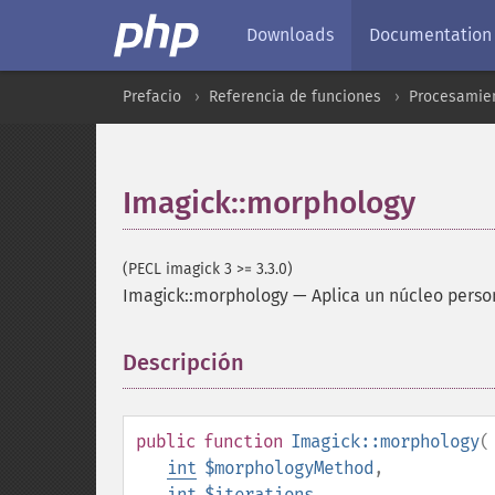
Downloads
Documentation
Prefacio
Referencia de funciones
Procesamien
Imagick::morphology
(PECL imagick 3 >= 3.3.0)
Imagick::morphology
—
Aplica un núcleo pers
Descripción
¶
public
function
Imagick::morphology
(
int
$morphologyMethod
,
int
$iterations
,