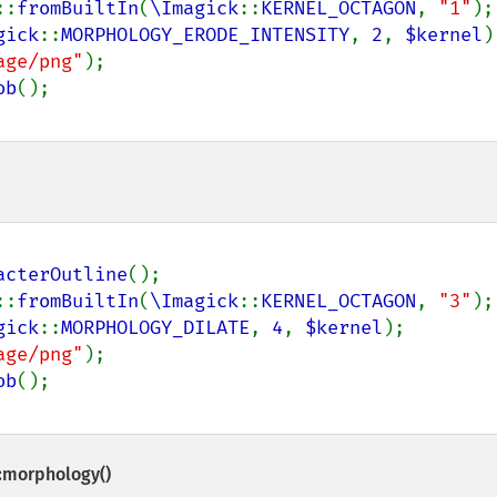
::
fromBuiltIn
(
\Imagick
::
KERNEL_OCTAGON
, 
"1"
);

gick
::
MORPHOLOGY_ERODE_INTENSITY
, 
2
, 
$kernel
)
age/png"
);

ob
acterOutline
();

::
fromBuiltIn
(
\Imagick
::
KERNEL_OCTAGON
, 
"3"
);

gick
::
MORPHOLOGY_DILATE
, 
4
, 
$kernel
);

age/png"
);

ob
:morphology()