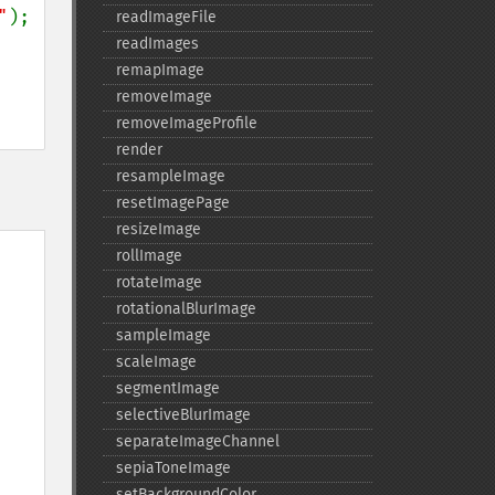
"
);

readImageFile
readImages
remapImage
removeImage
removeImageProfile
render
resampleImage
resetImagePage
resizeImage
rollImage
rotateImage
rotationalBlurImage
sampleImage
scaleImage
segmentImage
selectiveBlurImage
separateImageChannel
sepiaToneImage
setBackgroundColor