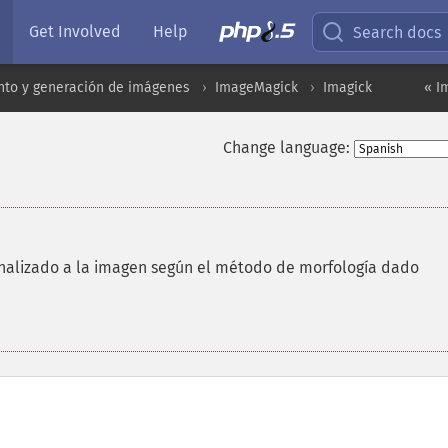
Get Involved
Help
Search docs
to y generación de imágenes
ImageMagick
Imagick
« I
Change language:
onalizado a la imagen según el método de morfología dado