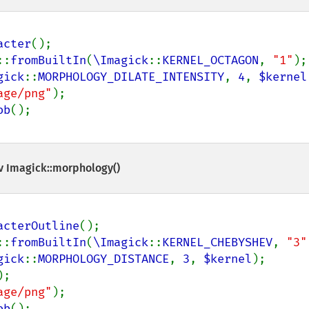
acter
();

::
fromBuiltIn
(
\Imagick
::
KERNEL_OCTAGON
, 
"1"
);

gick
::
MORPHOLOGY_DILATE_INTENSITY
, 
4
, 
$kernel
age/png"
);

ob
ev
Imagick::morphology()
acterOutline
();

::
fromBuiltIn
(
\Imagick
::
KERNEL_CHEBYSHEV
, 
"3"
gick
::
MORPHOLOGY_DISTANCE
, 
3
, 
$kernel
);

;

age/png"
);

ob