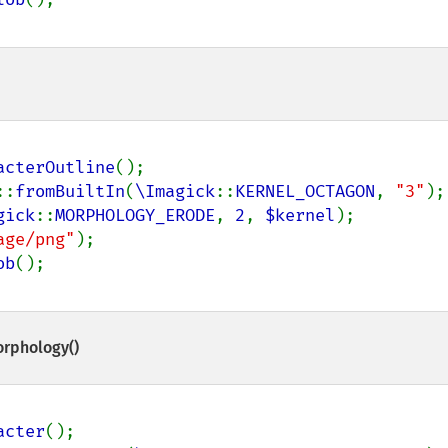
acterOutline
();

::
fromBuiltIn
(
\Imagick
::
KERNEL_OCTAGON
, 
"3"
);

gick
::
MORPHOLOGY_ERODE
, 
2
, 
$kernel
);

age/png"
);

ob
orphology()
acter
();
