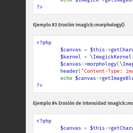
?>
Ejemplo #3 Erosión
Imagick::morphology()
<?php

        $canvas 
= 
$this
->
getChar
$kernel 
= 
\ImagickKernel
$canvas
->
morphology
(
\Ima
header
(
"Content-Type: im
        echo 
$canvas
->
getImageBl
?>
Ejemplo #4 Erosión de intensidad
Imagick::m
<?php

        $canvas 
= 
$this
->
getChar