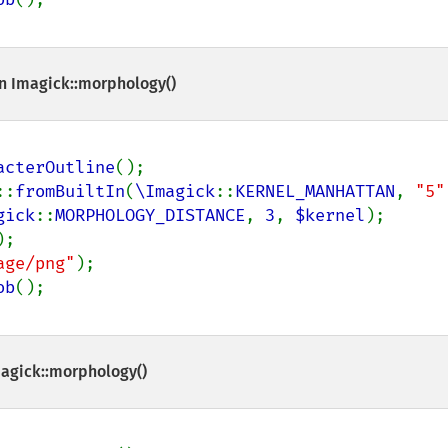
an
Imagick::morphology()
acterOutline
();

::
fromBuiltIn
(
\Imagick
::
KERNEL_MANHATTAN
, 
"5"
gick
::
MORPHOLOGY_DISTANCE
, 
3
, 
$kernel
);

;

age/png"
);

ob
agick::morphology()