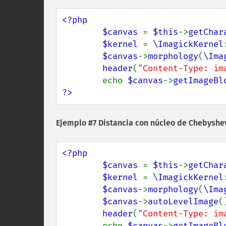
<?php

        $canvas 
= 
$this
->
getChar
$kernel 
= 
\ImagickKernel
$canvas
->
morphology
(
\Ima
header
(
"Content-Type: im
        echo 
$canvas
->
getImageBl
?>
Ejemplo #7 Distancia con núcleo de Chebysh
<?php

        $canvas 
= 
$this
->
getChar
$kernel 
= 
\ImagickKernel
$canvas
->
morphology
(
\Ima
$canvas
->
autoLevelImage
()
header
(
"Content-Type: im
        echo 
$canvas
->
getImageBl