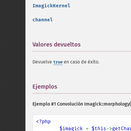
ImagickKernel
channel
Valores devueltos
¶
Devuelve
en caso de éxito.
true
Ejemplos
¶
Ejemplo #1 Convolución
Imagick::morphology(
<?php

        $imagick 
= 
$this
->
getCha