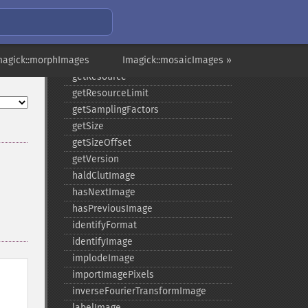
getQuantumDepth
getQuantumRange
getRegistry
magick::morphImages
getReleaseDate
Imagick::mosaicImages »
getResource
getResourceLimit
getSamplingFactors
getSize
getSizeOffset
getVersion
haldClutImage
hasNextImage
hasPreviousImage
identifyFormat
identifyImage
implodeImage
importImagePixels
inverseFourierTransformImage
labelImage