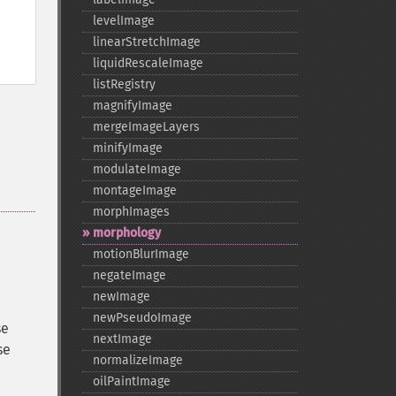
levelImage
linearStretchImage
liquidRescaleImage
listRegistry
magnifyImage
mergeImageLayers
minifyImage
modulateImage
montageImage
morphImages
morphology
motionBlurImage
negateImage
newImage
newPseudoImage
se
nextImage
se
normalizeImage
oilPaintImage