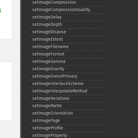
setImageCompression
;

setImageCompressionQuality
setImageDelay
setImageDepth
setImageDispose
setImageExtent
setImageFilename
setImageFormat
setImageGamma
setImageGravity
setImageGreenPrimary
setImageInterlaceScheme
setImageInterpolateMethod
setImageIterations
setImageMatte
setImageOrientation
setImagePage
setImageProfile
setImageProperty