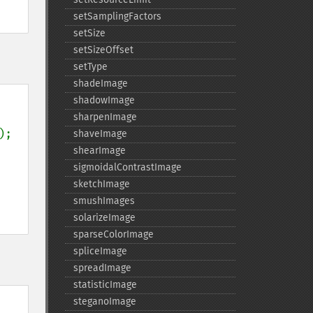
setSamplingFactors
setSize
setSizeOffset
setType
shadeImage
shadowImage
sharpenImage
);

shaveImage
shearImage
sigmoidalContrastImage
sketchImage
smushImages
solarizeImage
sparseColorImage
spliceImage
spreadImage
statisticImage
steganoImage