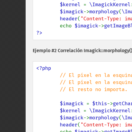
$kernel 
= 
\ImagickKernel
$imagick
->
morphology
(
\Im
header
(
"Content-Type: im
        echo 
$imagick
->
getImageB
?>
Ejemplo #2 Correlación
Imagick::morphology(
<?php

// El píxel en la esquin
        // El píxel en la esquina inferior derecha debe ser blanco

        // El resto no importa.

$imagick 
= 
$this
->
getCha
$kernel 
= 
\ImagickKernel
$imagick
->
morphology
(
\Im
header
(
"Content-Type: im
        echo 
$imagick
->
getImageB