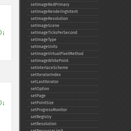
setImageRedPrimary
setImageRenderingIntent
setImageResolution
setImageScene
);

setImageTicksPerSecond
setImageType
setImageUnits
setImageVirtualPixelMethod
setImageWhitePoint
setInterlaceScheme
setIteratorIndex
setLastIterator
setOption
setPage
);

setPointSize
setProgressMonitor
setRegistry
setResolution
setResourceLimit