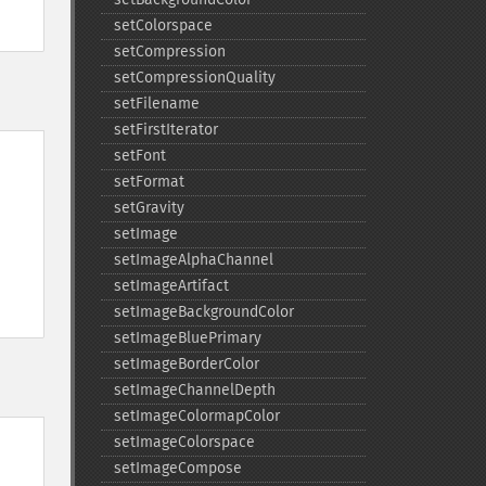
setColorspace
setCompression
setCompressionQuality
setFilename
setFirstIterator
setFont
setFormat
setGravity
setImage
setImageAlphaChannel
setImageArtifact
setImageBackgroundColor
setImageBluePrimary
setImageBorderColor
setImageChannelDepth
setImageColormapColor
setImageColorspace
setImageCompose