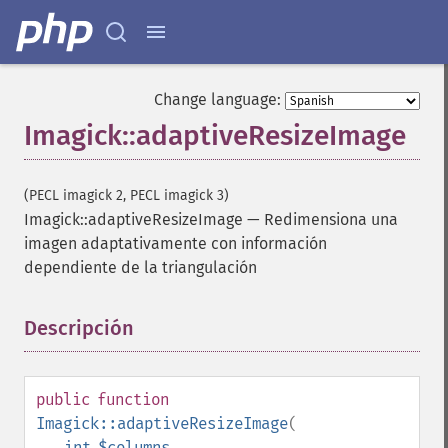
Change language:
Imagick::adaptiveResizeImage
(PECL imagick 2, PECL imagick 3)
Imagick::adaptiveResizeImage
—
Redimensiona una
imagen adaptativamente con información
dependiente de la triangulación
Descripción
¶
public
function
Imagick::adaptiveResizeImage
(
int
$columns
,