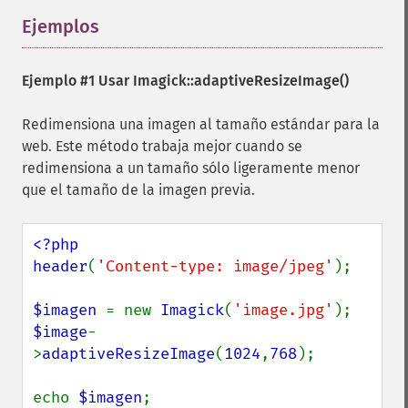
Ejemplos
¶
Ejemplo #1 Usar
Imagick::adaptiveResizeImage()
Redimensiona una imagen al tamaño estándar para la
web. Este método trabaja mejor cuando se
redimensiona a un tamaño sólo ligeramente menor
que el tamaño de la imagen previa.
<?php

header
(
'Content-type: image/jpeg'
);

$imagen 
= new 
Imagick
(
'image.jpg'
$image
-
>
adaptiveResizeImage
(
1024
,
768
);

echo 
$imagen