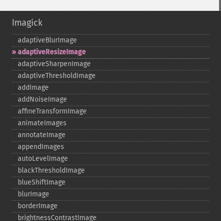
Imagick
adaptiveBlurImage
adaptiveResizeImage
adaptiveSharpenImage
adaptiveThresholdImage
addImage
addNoiseImage
affineTransformImage
animateImages
annotateImage
appendImages
autoLevelImage
blackThresholdImage
blueShiftImage
blurImage
borderImage
brightnessContrastImage