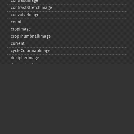
contrastImage
contrastStretchImage
convolveImage
count
cropImage
cropThumbnailImage
current
cycleColormapImage
decipherImage
deconstructImages
deleteImageArtifact
deleteImageProperty
deskewImage
despeckleImage
destroy
displayImage
displayImages
distortImage
drawImage