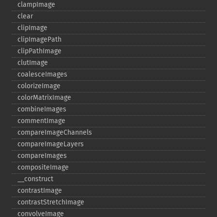
clampImage
clear
clipImage
clipImagePath
clipPathImage
clutImage
coalesceImages
colorizeImage
colorMatrixImage
combineImages
commentImage
compareImageChannels
compareImageLayers
compareImages
compositeImage
_​_​construct
contrastImage
contrastStretchImage
convolveImage