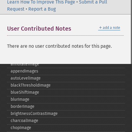
Learn How To Improve This Page
•
Submit a Pull
adaptiveBlurImage
Request
•
Report a Bug
adaptiveResizeImage
adaptiveSharpenImage
＋
User Contributed Notes
add a note
adaptiveThresholdImage
addImage
addNoiseImage
There are no user contributed notes for this page.
affineTransformImage
animateImages
annotateImage
appendImages
autoLevelImage
blackThresholdImage
blueShiftImage
blurImage
borderImage
brightnessContrastImage
charcoalImage
chopImage