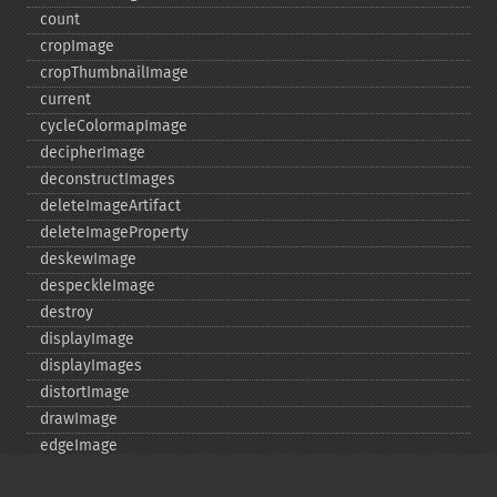
count
cropImage
cropThumbnailImage
current
cycleColormapImage
decipherImage
deconstructImages
deleteImageArtifact
deleteImageProperty
deskewImage
despeckleImage
destroy
displayImage
displayImages
distortImage
drawImage
edgeImage
embossImage