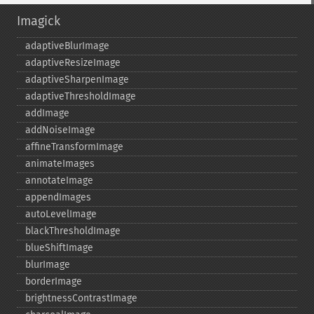
Imagick
adaptiveBlurImage
adaptiveResizeImage
adaptiveSharpenImage
adaptiveThresholdImage
addImage
addNoiseImage
affineTransformImage
animateImages
annotateImage
appendImages
autoLevelImage
blackThresholdImage
blueShiftImage
blurImage
borderImage
brightnessContrastImage