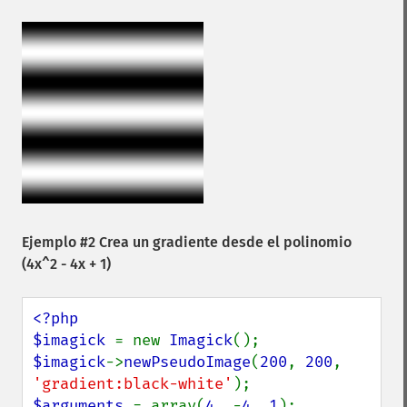
Ejemplo #2 Crea un gradiente desde el polinomio
(4x^2 - 4x + 1)
<?php

$imagick 
= new 
Imagick
$imagick
->
newPseudoImage
(
200
, 
200
, 
'gradient:black-white'
$arguments 
= array(
4
, -
4
, 
1