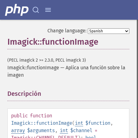
Change language:
Imagick::functionImage
(PECL imagick 2 >= 2.3.0, PECL imagick 3)
Imagick::functionImage
—
Aplica una función sobre la
imagen
Descripción
¶
public
function
Imagick::functionImage
(
int
$function
,
array
$arguments
,
int
$channel
=
Imagick::CHANNEL_DEFAULT
):
bool