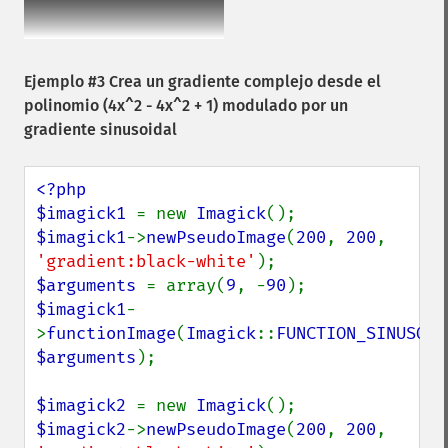
Ejemplo #3 Crea un gradiente complejo desde el
polinomio (4x^2 - 4x^2 + 1) modulado por un
gradiente sinusoidal
<?php

$imagick1 
= new 
Imagick
$imagick1
->
newPseudoImage
(
200
, 
200
, 
'gradient:black-white'
$arguments 
= array(
9
, -
90
$imagick1
-
>
functionImage
(
Imagick
::
FUNCTION_SINUSOID
$arguments
);

$imagick2 
= new 
Imagick
$imagick2
->
newPseudoImage
(
200
, 
200
, 