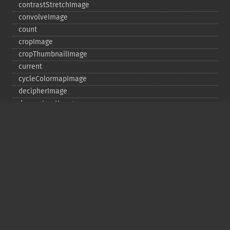
contrastStretchImage
convolveImage
count
cropImage
cropThumbnailImage
current
cycleColormapImage
decipherImage
deconstructImages
deleteImageArtifact
deleteImageProperty
deskewImage
despeckleImage
destroy
displayImage
displayImages
distortImage
drawImage
edgeImage