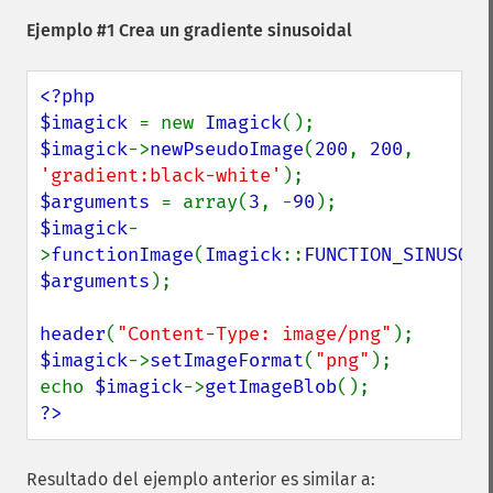
Ejemplo #1 Crea un gradiente sinusoidal
<?php

$imagick 
= new 
Imagick
$imagick
->
newPseudoImage
(
200
, 
200
, 
'gradient:black-white'
$arguments 
= array(
3
, -
90
$imagick
-
>
functionImage
(
Imagick
::
FUNCTION_SINUSOID
$arguments
);

header
(
"Content-Type: image/png"
$imagick
->
setImageFormat
(
"png"
);

echo 
$imagick
->
getImageBlob
?>
Resultado del ejemplo anterior es similar a: