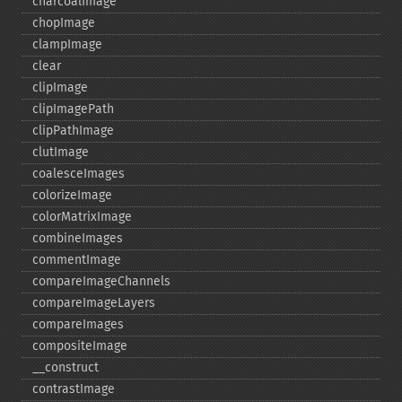
charcoalImage
chopImage
clampImage
clear
clipImage
clipImagePath
clipPathImage
clutImage
coalesceImages
colorizeImage
colorMatrixImage
combineImages
commentImage
compareImageChannels
compareImageLayers
compareImages
compositeImage
_​_​construct
contrastImage