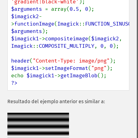
'gradient:black-white'
$arguments 
= array(
0.5
, 
0
$imagick2
-
>
functionImage
(
Imagick
::
FUNCTION_SINUSOID
$arguments
$imagick1
->
compositeimage
(
$imagick2
, 
Imagick
::
COMPOSITE_MULTIPLY
, 
0
, 
0
);

header
(
"Content-Type: image/png"
$imagick1
->
setImageFormat
(
"png"
);

echo 
$imagick1
->
getImageBlob
?>
Resultado del ejemplo anterior es similar a: