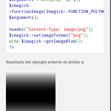
$imagick
-
>
functionImage
(
Imagick
::
FUNCTION_POLYNOMI
$arguments
);

header
(
"Content-Type: image/png"
$imagick
->
setimageformat
(
"png"
);

echo 
$imagick
->
getImageBlob
?>
Resultado del ejemplo anterior es similar a: