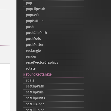
pop
popClipPath
popDefs
popPattern
push
pushClipPath
pushDefs
pushPattern
rectangle
render
resetVectorGraphics
rotate
roundRectangle
scale
setClipPath
setClipRule
setClipUnits
setFillAlpha
setFillColor