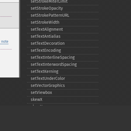
setStrokeMiterLimit
setStrokeOpacity
setStrokePatternURL
setStrokeWidth
setTextAlignment
setTextAntialias
 note
setTextDecoration
setTextEncoding
setTextInterlineSpacing
setTextInterwordSpacing
setTextKerning
setTextUnderColor
setVectorGraphics
setViewbox
skewX
skewY
translate