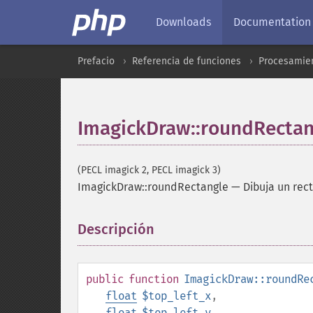
Downloads
Documentation
Prefacio
Referencia de funciones
Procesamien
ImagickDraw::roundRectan
(PECL imagick 2, PECL imagick 3)
ImagickDraw::roundRectangle
—
Dibuja un re
Descripción
¶
public
function
ImagickDraw::roundRe
float
$top_left_x
,
float
$top_left_y
,