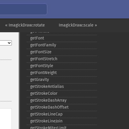
getClipRule
getClipUnits
getFillColor
getFillOpacity
« ImagickDraw::rotate
ImagickDraw::scale »
getFillRule
getFont
getFontFamily
getFontSize
getFontStretch
getFontStyle
getFontWeight
getGravity
getStrokeAntialias
getStrokeColor
getStrokeDashArray
getStrokeDashOffset
getStrokeLineCap
getStrokeLineJoin
getStrokeMiterLimit