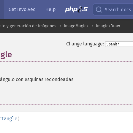
Get Involved
Help
Search docs
to y generación de imágenes
ImageMagick
ImagickDraw
Change language:
gle
ctángulo con esquinas redondeadas
ctangle
(