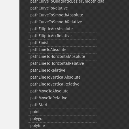
pathCurveToQuadraticBezierSmoothRelative
pathCurveToRelative
pathCurveToSmoothAbsolute
pathCurveToSmoothRelative
pathEllipticArcAbsolute
pathEllipticArcRelative
pathFinish
pathLineToAbsolute
pathLineToHorizontalAbsolute
pathLineToHorizontalRelative
pathLineToRelative
pathLineToVerticalAbsolute
pathLineToVerticalRelative
pathMoveToAbsolute
pathMoveToRelative
pathStart
point
polygon
polyline