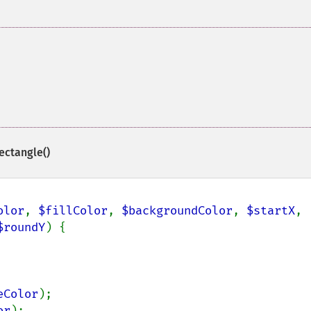
ectangle()
olor
, 
$fillColor
, 
$backgroundColor
, 
$startX
, 
$roundY
) {

eColor
);

or
);
