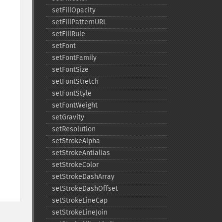
setFillOpacity
setFillPatternURL
setFillRule
setFont
setFontFamily
setFontSize
setFontStretch
setFontStyle
setFontWeight
setGravity
setResolution
setStrokeAlpha
setStrokeAntialias
setStrokeColor
setStrokeDashArray
setStrokeDashOffset
setStrokeLineCap
setStrokeLineJoin