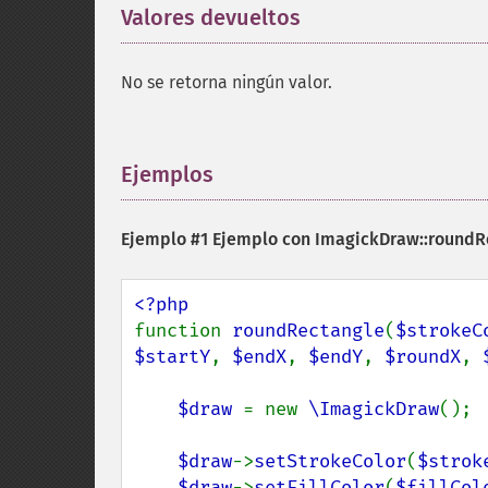
Valores devueltos
¶
No se retorna ningún valor.
Ejemplos
¶
Ejemplo #1 Ejemplo con
ImagickDraw::roundR
function 
roundRectangle
(
$strokeC
$startY
, 
$endX
, 
$endY
, 
$roundX
, 
$draw 
= new 
\ImagickDraw
();

$draw
->
setStrokeColor
(
$strok
$draw
->
setFillColor
(
$fillCol