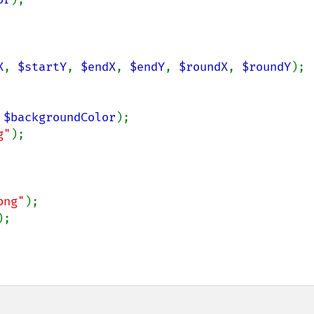
X
, 
$startY
, 
$endX
, 
$endY
, 
$roundX
, 
$roundY
);

 
$backgroundColor
);

g"
);

png"
);

;
