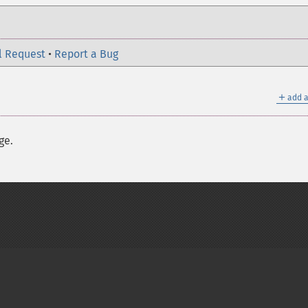
l Request
•
Report a Bug
＋
add a
ge.