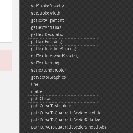
getStrokeOpacity
getStrokeWidth
getTextAlignment
getTextAntialias
getTextDecoration
getTextEncoding
getTextInterlineSpacing
getTextInterwordSpacing
getTextKerning
getTextUnderColor
getVectorGraphics
line
matte
pathClose
pathCurveToAbsolute
pathCurveToQuadraticBezierAbsolute
pathCurveToQuadraticBezierRelative
pathCurveToQuadraticBezierSmoothAbsolute