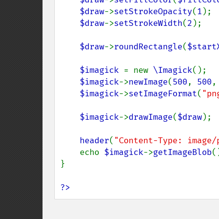
$draw
->
setStrokeOpacity
(
1
);

$draw
->
setStrokeWidth
(
2
);

$draw
->
roundRectangle
(
$start
$imagick 
= new 
\Imagick
();

$imagick
->
newImage
(
500
, 
500
,
$imagick
->
setImageFormat
(
"pn
$imagick
->
drawImage
(
$draw
);

header
(
"Content-Type: image/
    echo 
$imagick
->
getImageBlob
()
}

?>