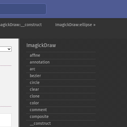
magickDraw::__construct
ImagickDraw::ellipse »
ImagickDraw
affine
annotation
arc
bezier
circle
clear
clone
color
comment
composite
_​_​construct