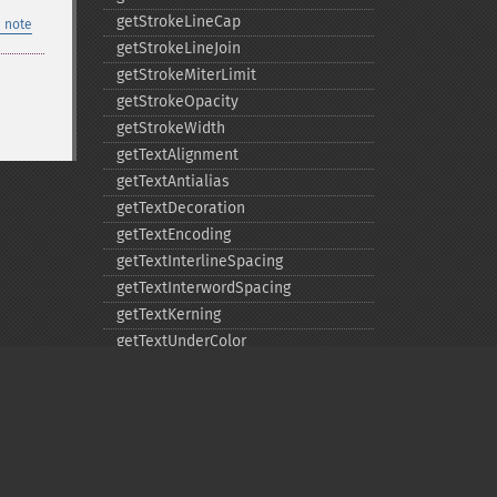
getStrokeLineCap
 note
getStrokeLineJoin
getStrokeMiterLimit
getStrokeOpacity
getStrokeWidth
getTextAlignment
getTextAntialias
getTextDecoration
getTextEncoding
getTextInterlineSpacing
getTextInterwordSpacing
getTextKerning
getTextUnderColor
getVectorGraphics
line
matte
pathClose
pathCurveToAbsolute