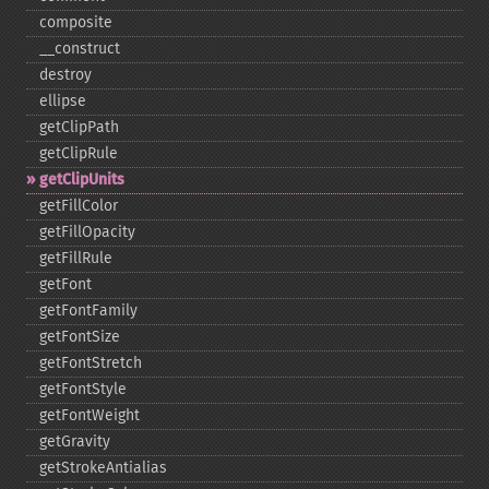
composite
_​_​construct
destroy
ellipse
getClipPath
getClipRule
getClipUnits
getFillColor
getFillOpacity
getFillRule
getFont
getFontFamily
getFontSize
getFontStretch
getFontStyle
getFontWeight
getGravity
getStrokeAntialias