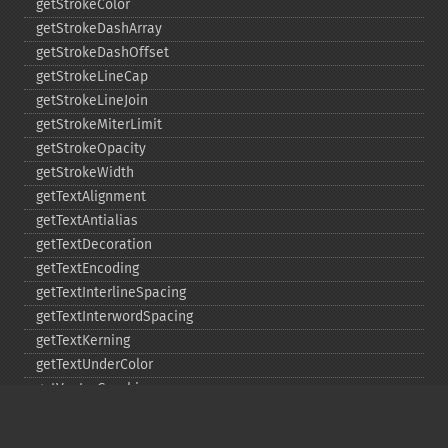
getStrokeColor
getStrokeDashArray
getStrokeDashOffset
getStrokeLineCap
getStrokeLineJoin
getStrokeMiterLimit
getStrokeOpacity
getStrokeWidth
getTextAlignment
getTextAntialias
getTextDecoration
getTextEncoding
getTextInterlineSpacing
getTextInterwordSpacing
getTextKerning
getTextUnderColor
getVectorGraphics
line
matte