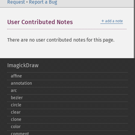
Request
•
Report a Bug
＋
User Contributed Notes
add a note
There are no user contributed notes for this page.
ImagickDraw
affine
annotation
arc
bezier
circle
clear
clone
color
comment