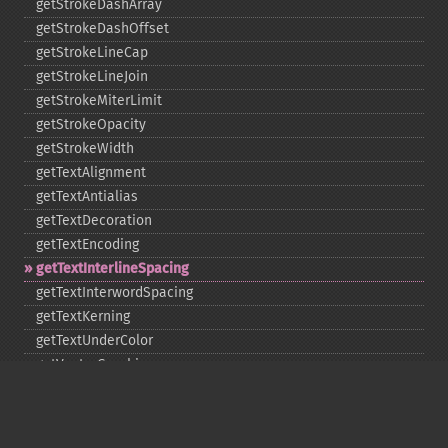
getStrokeDashArray
getStrokeDashOffset
getStrokeLineCap
getStrokeLineJoin
getStrokeMiterLimit
getStrokeOpacity
getStrokeWidth
getTextAlignment
getTextAntialias
getTextDecoration
getTextEncoding
getTextInterlineSpacing
getTextInterwordSpacing
getTextKerning
getTextUnderColor
getVectorGraphics
line
matte
pathClose