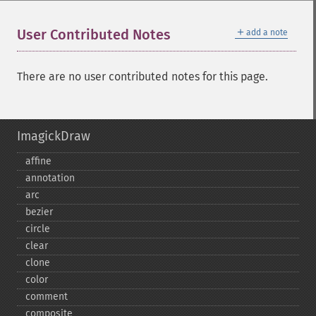
＋
User Contributed Notes
add a note
There are no user contributed notes for this page.
ImagickDraw
affine
annotation
arc
bezier
circle
clear
clone
color
comment
composite