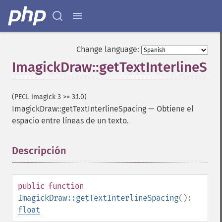
Change language:
ImagickDraw::getTextInterlineSp
(PECL imagick 3 >= 3.1.0)
ImagickDraw::getTextInterlineSpacing
—
Obtiene el
espacio entre líneas de un texto.
Descripción
¶
public
function
ImagickDraw::getTextInterlineSpacing
():
float