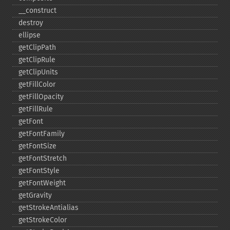
_​_​construct
destroy
ellipse
getClipPath
getClipRule
getClipUnits
getFillColor
getFillOpacity
getFillRule
getFont
getFontFamily
getFontSize
getFontStretch
getFontStyle
getFontWeight
getGravity
getStrokeAntialias
getStrokeColor