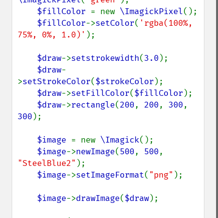
$fillColor 
= new 
\ImagickPixel
();

$fillColor
->
setColor
(
'rgba(100%, 
75%, 0%, 1.0)'
);

$draw
->
setstrokewidth
(
3.0
);

$draw
-
>
setStrokeColor
(
$strokeColor
);

$draw
->
setFillColor
(
$fillColor
);

$draw
->
rectangle
(
200
, 
200
, 
300
, 
300
);

$image 
= new 
\Imagick
();

$image
->
newImage
(
500
, 
500
, 
"SteelBlue2"
);

$image
->
setImageFormat
(
"png"
);

$image
->
drawImage
(
$draw
);
