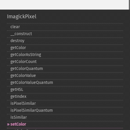
ImagickPixel
clear
_​_​construct
destroy
getColor
getColorAsString
getColorCount
getColorQuantum
getColorValue
getColorValueQuantum
getHSL
getIndex
isPixelSimilar
isPixelSimilarQuantum
isSimilar
setColor