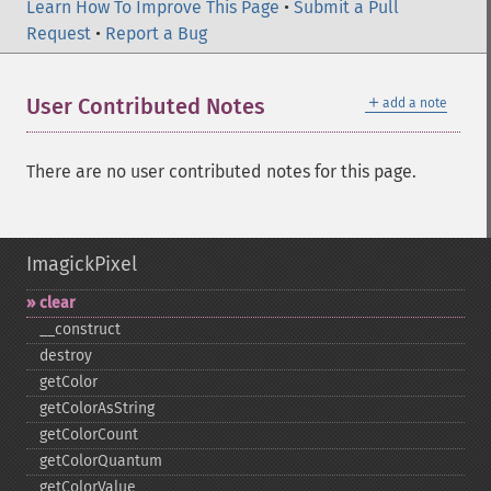
Learn How To Improve This Page
•
Submit a Pull
Request
•
Report a Bug
＋
User Contributed Notes
add a note
There are no user contributed notes for this page.
ImagickPixel
clear
_​_​construct
destroy
getColor
getColorAsString
getColorCount
getColorQuantum
getColorValue