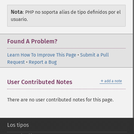
Nota
:
PHP no soporta alias de tipo definidos por el
usuario.
Found A Problem?
Learn How To Improve This Page
•
Submit a Pull
Request
•
Report a Bug
＋
User Contributed Notes
add a note
There are no user contributed notes for this page.
Los tipos