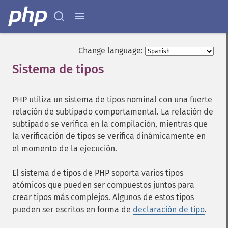
Change language:
Sistema de tipos
¶
PHP utiliza un sistema de tipos nominal con una fuerte
relación de subtipado comportamental. La relación de
subtipado se verifica en la compilación, mientras que
la verificación de tipos se verifica dinámicamente en
el momento de la ejecución.
El sistema de tipos de PHP soporta varios tipos
atómicos que pueden ser compuestos juntos para
crear tipos más complejos. Algunos de estos tipos
pueden ser escritos en forma de
declaración de tipo
.