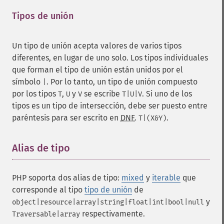
Tipos de unión
¶
Un tipo de unión acepta valores de varios tipos
diferentes, en lugar de uno solo. Los tipos individuales
que forman el tipo de unión están unidos por el
símbolo
. Por lo tanto, un tipo de unión compuesto
|
por los tipos
,
y
se escribe
. Si uno de los
T
U
V
T|U|V
tipos es un tipo de intersección, debe ser puesto entre
paréntesis para ser escrito en
DNF
.
.
T|(X&Y)
Alias de tipo
¶
PHP soporta dos alias de tipo:
mixed
y
iterable
que
corresponde al tipo
tipo de unión
de
y
object|resource|array|string|float|int|bool|null
respectivamente.
Traversable|array