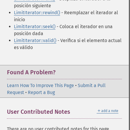
posición siguiente
LimitIterator::rewind()
- Reemplazar el iterador al
inicio
LimitIterator::seek()
- Coloca el iterador en una
posición dada
LimitIterator::valid()
- Verifica si el elemento actual
es válido
Found A Problem?
Learn How To Improve This Page
•
Submit a Pull
Request
•
Report a Bug
＋
User Contributed Notes
add a note
There are no user contributed notes for this page.