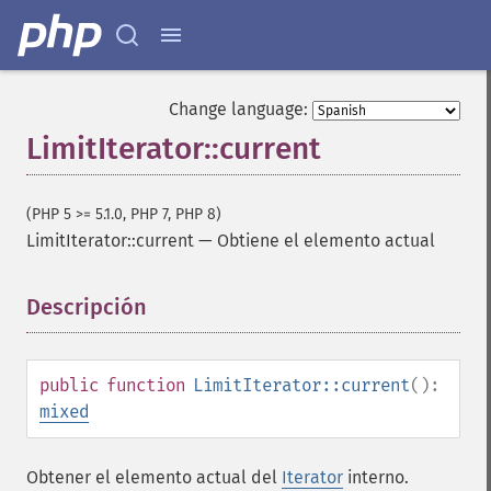
Change language:
LimitIterator::current
(PHP 5 >= 5.1.0, PHP 7, PHP 8)
LimitIterator::current
—
Obtiene el elemento actual
Descripción
¶
public
function
LimitIterator::current
():
mixed
Obtener el elemento actual del
Iterator
interno.