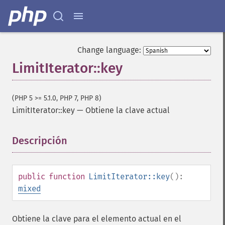
Change language:
LimitIterator::key
(PHP 5 >= 5.1.0, PHP 7, PHP 8)
LimitIterator::key
—
Obtiene la clave actual
Descripción
¶
public
function
LimitIterator::key
():
mixed
Obtiene la clave para el elemento actual en el