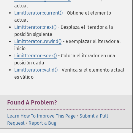
actual
LimitIterator::current()
- Obtiene el elemento
actual
LimitIterator::next()
- Desplaza el iterador a la
posición siguiente
LimitIterator::rewind()
- Reemplazar el iterador al
inicio
LimitIterator::seek()
- Coloca el iterador en una
posición dada
LimitIterator::valid()
- Verifica si el elemento actual
es válido
Found A Problem?
Learn How To Improve This Page
•
Submit a Pull
Request
•
Report a Bug