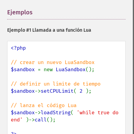
Ejemplos
¶
Ejemplo #1 Llamada a una función Lua
<?php

$sandbox 
= new 
LuaSandbox
();

$sandbox
->
setCPULimit
( 
2 
);

$sandbox
->
loadString
( 
'while true do 
end' 
)->
call
();
