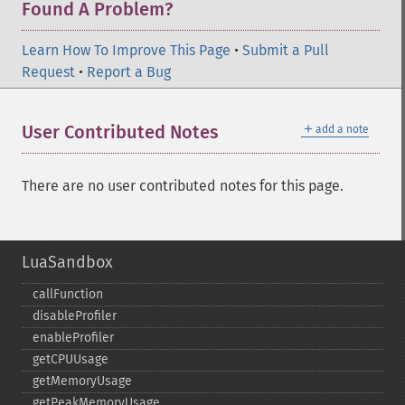
Found A Problem?
Learn How To Improve This Page
•
Submit a Pull
Request
•
Report a Bug
＋
User Contributed Notes
add a note
There are no user contributed notes for this page.
LuaSandbox
callFunction
disableProfiler
enableProfiler
getCPUUsage
getMemoryUsage
getPeakMemoryUsage