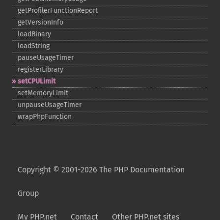
getProfilerFunctionReport
getVersionInfo
loadBinary
loadString
pauseUsageTimer
registerLibrary
setCPULimit
setMemoryLimit
unpauseUsageTimer
wrapPhpFunction
Copyright © 2001-2026 The PHP Documentation
Group
My PHP.net
Contact
Other PHP.net sites