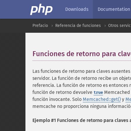
Downloads
Documentation
Prefacio
Referencia de funciones
Otros servic
Funciones de retorno para cla
Las funciones de retorno para claves ausente
servidor. La función de retorno recibe un obje
referencia. La función de retorno es entonces 
función de retorno devuelve
Memcached al
true
función invocante. Solo
Memcached::get()
y
Me
memcache no proporciona ninguna información 
Ejemplo #1 Funciones de retorno para claves