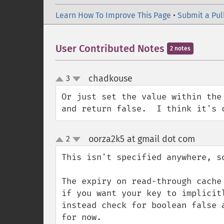
Learn How To Improve This Page
•
Submit a Pul
User Contributed Notes
2 notes
chadkouse
3
¶
up
down
Or just set the value within the
and return false.  I think it's 
oorza2k5 at gmail dot com
2
¶
up
down
This isn't specified anywhere, so
The expiry on read-through cache
if you want your key to implicit
instead check for boolean false 
for now.