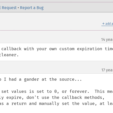
l Request
•
Report a Bug
＋
add a
14 yea
 callback with your own custom expiration time
cleaner.
17 yea
 I had a gander at the source...

 set values is set to 0, or forever.  This mea
ly expire, don't use the callback methods, 
as a return and manually set the value, at lea