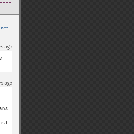
 note
rs ago
 
rs ago
ns 
st 