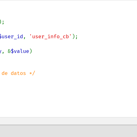
);

$user_id
, 
'user_info_cb'
);

y
, &
$value
)

de datos */
