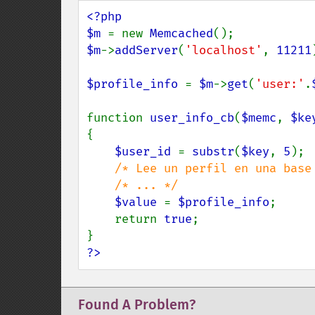
<?php

$m 
= new 
Memcached
$m
->
addServer
(
'localhost'
, 
11211
$profile_info 
= 
$m
->
get
(
'user:'
.
function 
user_info_cb
(
$memc
, 
$ke
{

$user_id 
= 
substr
(
$key
, 
5
);

/* Lee un perfil en una base 
    /* ... */

$value 
= 
$profile_info
;

    return 
true
;

?>
Found A Problem?