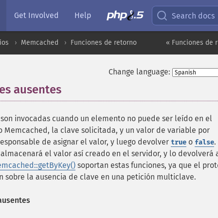
Get Involved
Help
Search docs
ios
Memcached
Funciones de retorno
« Funciones de r
Change language:
ves ausentes
¶
s son invocadas cuando un elemento no puede ser leído en el
to Memcached, la clave solicitada, y un valor de variable por
responsable de asignar el valor, y luego devolver
o
.
true
false
macenará el valor así creado en el servidor, y lo devolverá a
mcached::getByKey()
soportan estas funciones, ya que el pro
sobre la ausencia de clave en una petición multiclave.
 ausentes