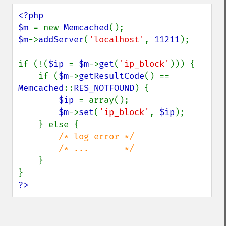
<?php

$m 
= new 
Memcached
$m
->
addServer
(
'localhost'
, 
11211
);

if (!(
$ip 
= 
$m
->
get
(
'ip_block'
))) {

    if (
$m
->
getResultCode
() == 
Memcached
::
RES_NOTFOUND
) {

$ip 
= array();

$m
->
set
(
'ip_block'
, 
$ip
);

    } else {

/* log error */

        /* ...       */

}

?>