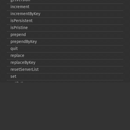
increment
incrementByKey
isPersistent
isPristine
prepend
prependByKey
quit
replace
replaceByKey
resetServerList
set
setByKey
setEncodingKey
setMulti
setMultiByKey
setOption
setOptions
setSaslAuthData