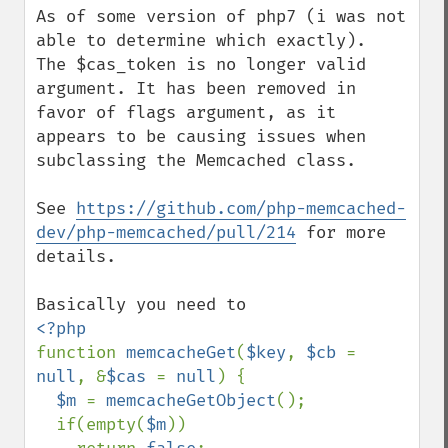
As of some version of php7 (i was not 
able to determine which exactly).

The $cas_token is no longer valid 
argument. It has been removed in 
favor of flags argument, as it 
appears to be causing issues when 
subclassing the Memcached class.

See 
https://github.com/php-memcached-
dev/php-memcached/pull/214
 for more 
details.

function 
memcacheGet
(
$key
, 
$cb 
= 
null
, &
$cas 
= 
null
) {

$m 
= 
memcacheGetObject
();

  if(empty(
$m
))
