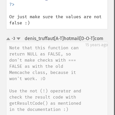
Or just make sure the values are not 
false :)
denis_truffaut[A-T]hotmail[D-O-T]com
-3
¶
up
down
15 years ago
Note that this function can 
return NULL as FALSE, so 
don't make checks with === 
FALSE as with the old 
Memcache class, because it 
won't work. :O 

Use the not (!) operator and 
check the result code with 
getResultCode() as mentioned 
in the documentation :)