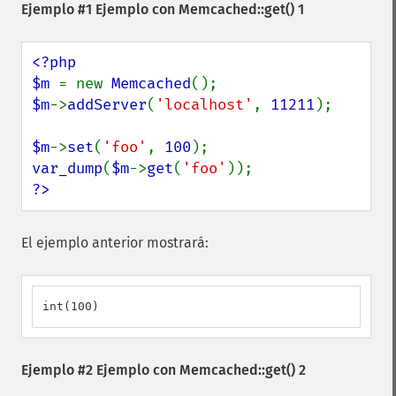
Ejemplo #1 Ejemplo con
Memcached::get()
1
<?php

$m 
= new 
Memcached
$m
->
addServer
(
'localhost'
, 
11211
);

$m
->
set
(
'foo'
, 
100
var_dump
(
$m
->
get
(
'foo'
?>
El ejemplo anterior mostrará:
int(100)
Ejemplo #2 Ejemplo con
Memcached::get()
2