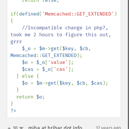
    return 
false
;

if(
defined
(
'Memcached::GET_EXTENDED'
)) 
{

//Incompatible change in php7, 
took me 2 hours to figure this out, 
grrr

$_o 
= 
$m
->
get
(
$key
, 
$cb
, 
Memcached
::
GET_EXTENDED
);

$o 
= 
$_o
[
'value'
];

$cas 
= 
$_o
[
'cas'
];

  } else {

$o 
= 
$m
->
get
(
$key
, 
$cb
, 
$cas
);

  }

  return 
$o
;

?>
miha at hribar dot info
10
17 years ago
¶