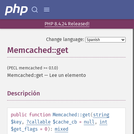
PHP 8.4.24 Released!
Change language:
Memcached::get
(PECL memcached >= 0.1.0)
Memcached::get
—
Lee un elemento
Descripción
¶
public
function
Memcached::get
(
string
$key
,
?
callable
$cache_cb
=
null
,
int
$get_flags
= 0
):
mixed