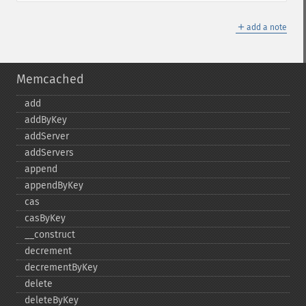
＋
add a note
Memcached
add
addByKey
addServer
addServers
append
appendByKey
cas
casByKey
_​_​construct
decrement
decrementByKey
delete
deleteByKey