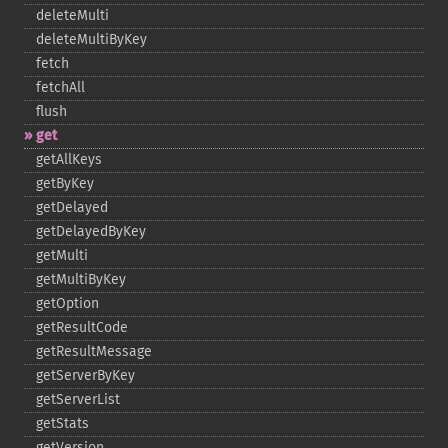
deleteMulti
deleteMultiByKey
fetch
fetchAll
flush
get
getAllKeys
getByKey
getDelayed
getDelayedByKey
getMulti
getMultiByKey
getOption
getResultCode
getResultMessage
getServerByKey
getServerList
getStats
getVersion