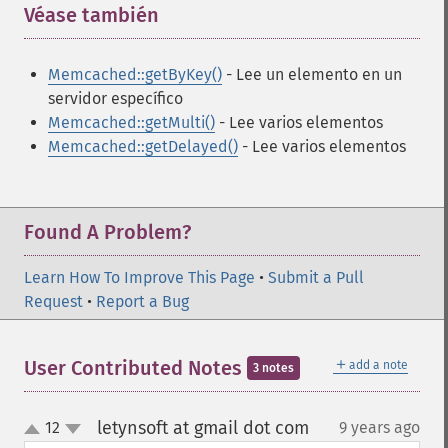
Véase también
¶
Memcached::getByKey()
- Lee un elemento en un
servidor específico
Memcached::getMulti()
- Lee varios elementos
Memcached::getDelayed()
- Lee varios elementos
Found A Problem?
Learn How To Improve This Page
•
Submit a Pull
Request
•
Report a Bug
＋
User Contributed Notes
add a note
3 notes
letynsoft at gmail dot com
12
9 years ago
¶
up
down