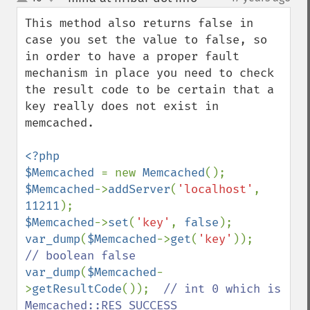
up
down
This method also returns false in 
case you set the value to false, so 
in order to have a proper fault 
mechanism in place you need to check 
the result code to be certain that a 
key really does not exist in 
memcached.

<?php

$Memcached 
= new 
Memcached
$Memcached
->
addServer
(
'localhost'
, 
11211
$Memcached
->
set
(
'key'
, 
false
var_dump
(
$Memcached
->
get
(
'key'
));       
var_dump
(
$Memcached
-
>
getResultCode
());  
// int 0 which is 