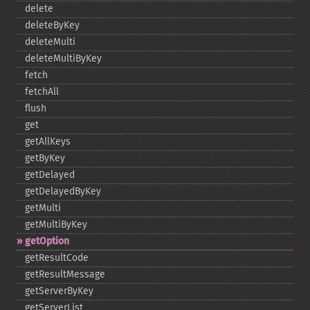
delete
deleteByKey
deleteMulti
deleteMultiByKey
fetch
fetchAll
flush
get
getAllKeys
getByKey
getDelayed
getDelayedByKey
getMulti
getMultiByKey
getOption
getResultCode
getResultMessage
getServerByKey
getServerList