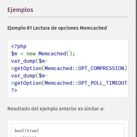
Ejemplos
¶
Ejemplo #1 Lectura de opciones Memcached
<?php

$m 
= new 
Memcached
var_dump
(
$m
-
>
getOption
(
Memcached
::
OPT_COMPRESSION
var_dump
(
$m
-
>
getOption
(
Memcached
::
OPT_POLL_TIMEOUT
?>
Resultado del ejemplo anterior es similar a:
bool(true)
