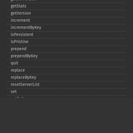
getStats
getVersion
increment
incrementByKey
isPersistent
isPristine
prepend
prependByKey
quit
replace
replaceByKey
resetServerList
set
setByKey
setEncodingKey
setMulti
setMultiByKey
setOption