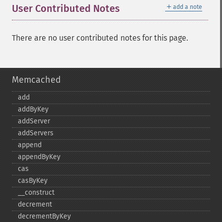
＋
User Contributed Notes
add a note
There are no user contributed notes for this page.
Memcached
add
addByKey
addServer
addServers
append
appendByKey
cas
casByKey
_​_​construct
decrement
decrementByKey