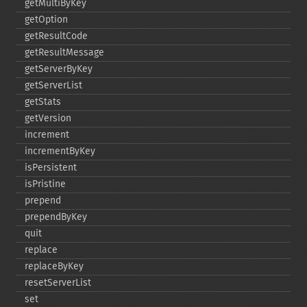
getMultiByKey
getOption
getResultCode
getResultMessage
getServerByKey
getServerList
getStats
getVersion
increment
incrementByKey
isPersistent
isPristine
prepend
prependByKey
quit
replace
replaceByKey
resetServerList
set