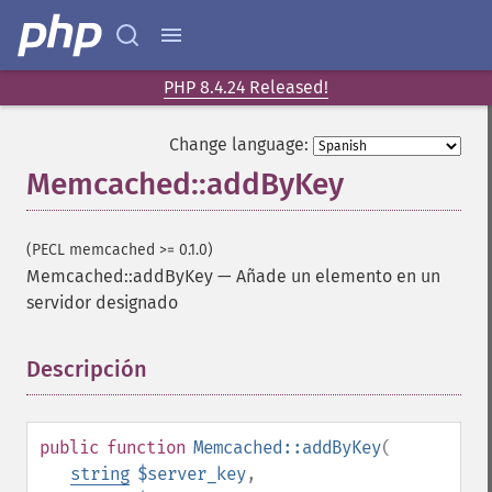
PHP 8.4.24 Released!
Change language:
Memcached::addByKey
(PECL memcached >= 0.1.0)
Memcached::addByKey
—
Añade un elemento en un
servidor designado
Descripción
¶
public
function
Memcached::addByKey
(
string
$server_key
,