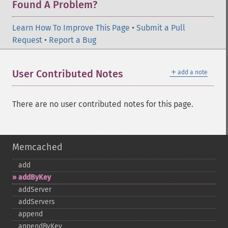
Found A Problem?
Learn How To Improve This Page
•
Submit a Pull
Request
•
Report a Bug
＋
User Contributed Notes
add a note
There are no user contributed notes for this page.
Memcached
add
addByKey
addServer
addServers
append
appendByKey