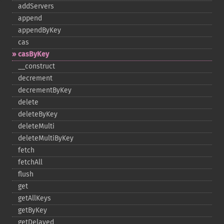
addServers
append
appendByKey
cas
casByKey
_​_​construct
decrement
decrementByKey
delete
deleteByKey
deleteMulti
deleteMultiByKey
fetch
fetchAll
flush
get
getAllKeys
getByKey
getDelayed