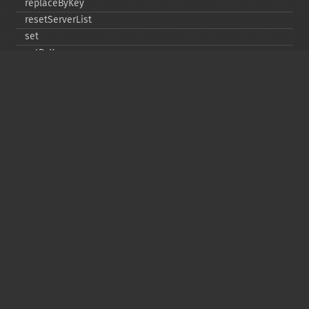
replaceByKey
resetServerList
set
setByKey
setEncodingKey
setMulti
setMultiByKey
setOption
setOptions
setSaslAuthData
touch
touchByKey
Copyright © 2001-2026 The PHP Documentation
Group