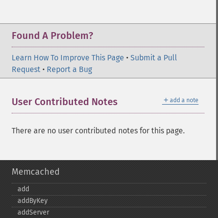
Found A Problem?
Learn How To Improve This Page
•
Submit a Pull
Request
•
Report a Bug
＋
User Contributed Notes
add a note
There are no user contributed notes for this page.
Memcached
add
addByKey
addServer