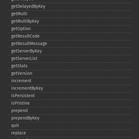
getDelayedByKey
getMulti
getMultiByKey
getOption
getResultCode
getResultMessage
getServerByKey
getServerList
getStats
getVersion
increment
incrementByKey
isPersistent
isPristine
prepend
prependByKey
quit
replace