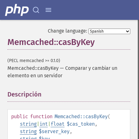
Change language:
Memcached::casByKey
(PECL memcached >= 0.1.0)
Memcached::casByKey
—
Comparar y cambiar un
elemento en un servidor
Descripción
¶
public
function
Memcached::casByKey
(
string
|
int
|
float
$cas_token
,
string
$server_key
,
string
$key
,