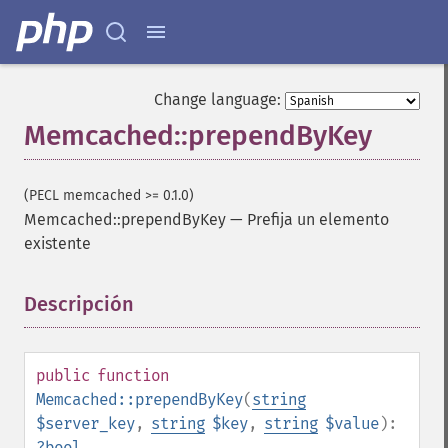
Change language:
Memcached::prependByKey
(PECL memcached >= 0.1.0)
Memcached::prependByKey
—
Prefija un elemento
existente
Descripción
¶
public
function
Memcached::prependByKey
(
string
$server_key
,
string
$key
,
string
$value
):
?
bool