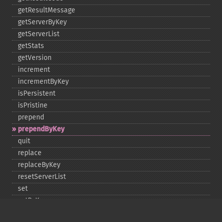
getResultMessage
getServerByKey
getServerList
getStats
getVersion
increment
incrementByKey
isPersistent
isPristine
prepend
prependByKey
quit
replace
replaceByKey
resetServerList
set
setByKey
setEncodingKey