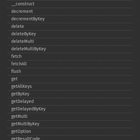
_​_​construct
decrement
decrementByKey
delete
deleteByKey
deleteMulti
deleteMultiByKey
fetch
fetchAll
flush
get
getAllKeys
getByKey
getDelayed
getDelayedByKey
getMulti
getMultiByKey
getOption
getResultCode