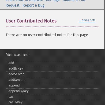
Request
•
Report a Bug
＋
User Contributed Notes
add a note
There are no user contributed notes for this page.
Memcached
add
addByKey
addServer
addServers
append
appendByKey
cas
casByKey