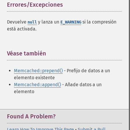
Errores/Excepciones
¶
Devuelve
y lanza un
si la compresión
null
E_WARNING
está activada.
Véase también
¶
Memcached::prepend()
- Prefijo de datos a un
elemento existente
Memcached::append()
- Añade datos a un
elemento
Found A Problem?
Learn How To Improve This Page
•
Submit a Pull