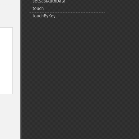
setSaslAuthData
touch
touchByKey