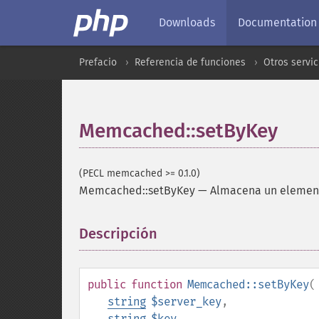
Downloads
Documentation
Prefacio
Referencia de funciones
Otros servic
Memcached::setByKey
(PECL memcached >= 0.1.0)
Memcached::setByKey
—
Almacena un elemento
Descripción
¶
public
function
Memcached::setByKey
(
string
$server_key
,
string
$key
,