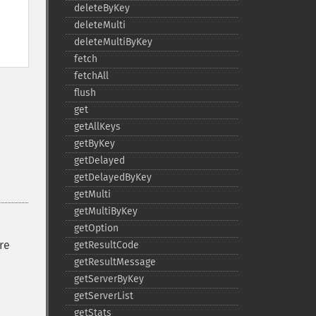
deleteByKey
deleteMulti
deleteMultiByKey
fetch
fetchAll
flush
get
getAllKeys
getByKey
getDelayed
getDelayedByKey
getMulti
getMultiByKey
getOption
re
getResultCode
getResultMessage
getServerByKey
getServerList
getStats