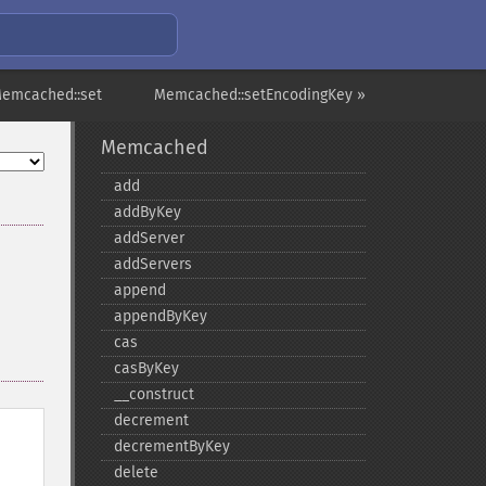
Memcached::set
Memcached::setEncodingKey »
Memcached
add
addByKey
addServer
addServers
append
appendByKey
cas
casByKey
_​_​construct
decrement
decrementByKey
delete