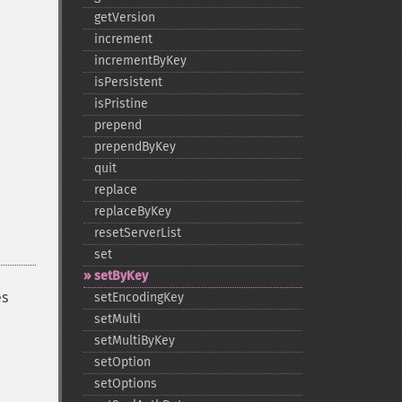
getVersion
increment
incrementByKey
isPersistent
isPristine
prepend
prependByKey
quit
replace
replaceByKey
resetServerList
set
setByKey
es
setEncodingKey
setMulti
setMultiByKey
setOption
setOptions