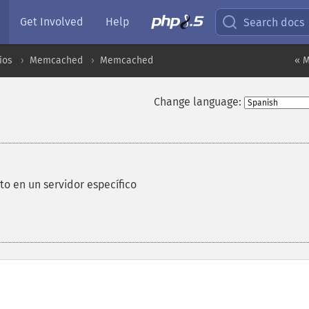
Get Involved
Help
Search docs
ios
Memcached
Memcached
« 
Change language:
 en un servidor específico