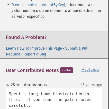
Memcached::incrementByKey()
- Incrementa un
valor numérico de un elemento almacenado en un
servidor específico
Found A Problem?
Learn How To Improve This Page
•
Submit a Pull
Request
•
Report a Bug
＋
User Contributed Notes
add a note
5 notes
Anonymous
25
13 years ago
¶
up
down
Spent a long time frustrated with 
this.  If you read the patch notes 
carefully:
