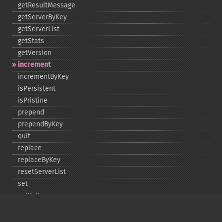
getResultMessage
getServerByKey
getServerList
getStats
getVersion
increment
incrementByKey
isPersistent
isPristine
prepend
prependByKey
quit
replace
replaceByKey
resetServerList
set
setByKey
setEncodingKey
setMulti