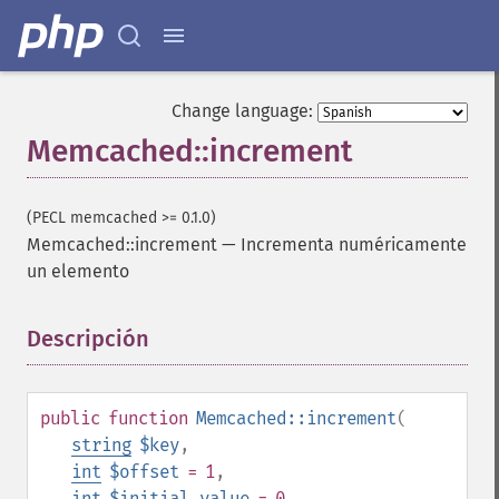
Change language:
Memcached::increment
(PECL memcached >= 0.1.0)
Memcached::increment
—
Incrementa numéricamente
un elemento
Descripción
¶
public
function
Memcached::increment
(
string
$key
,
int
$offset
= 1
,
int
$initial_value
= 0
,