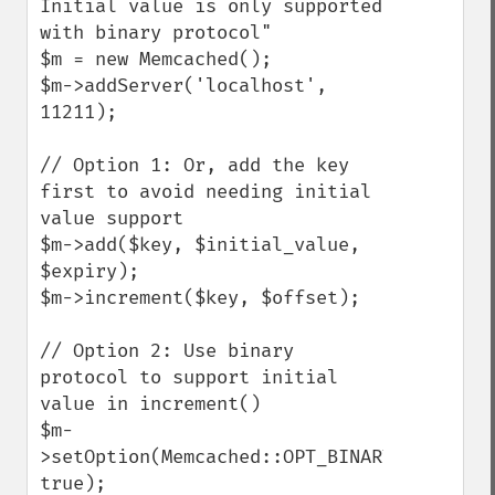
Initial value is only supported 
with binary protocol"

$m = new Memcached();

$m->addServer('localhost', 
11211);

// Option 1: Or, add the key 
first to avoid needing initial 
value support

$m->add($key, $initial_value, 
$expiry);

$m->increment($key, $offset);

// Option 2: Use binary 
protocol to support initial 
value in increment()

$m-
>setOption(Memcached::OPT_BINARY_PROTOCOL,
true);
