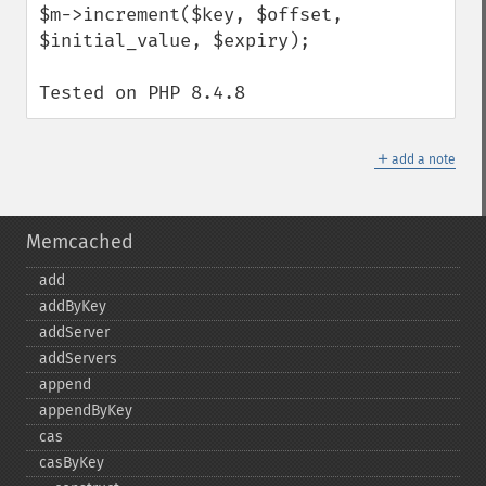
$m->increment($key, $offset, 
$initial_value, $expiry);

Tested on PHP 8.4.8
＋
add a note
Memcached
add
addByKey
addServer
addServers
append
appendByKey
cas
casByKey