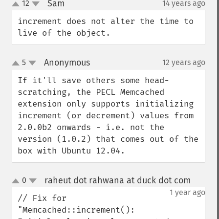
Sam
12
14 years ago
¶
up
down
increment does not alter the time to 
live of the object.
Anonymous
5
12 years ago
¶
up
down
If it'll save others some head-
scratching, the PECL Memcached 
extension only supports initializing 
increment (or decrement) values from 
2.0.0b2 onwards - i.e. not the 
version (1.0.2) that comes out of the 
box with Ubuntu 12.04.
raheut dot rahwana at duck dot com
0
¶
up
down
1 year ago
// Fix for 
"Memcached::increment(): 