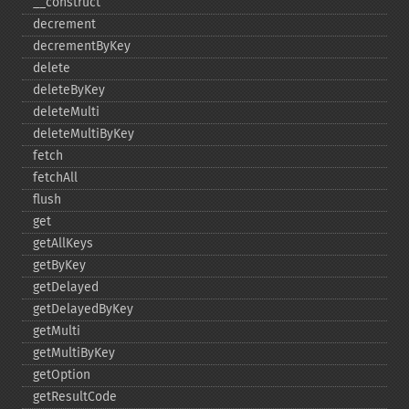
_​_​construct
decrement
decrementByKey
delete
deleteByKey
deleteMulti
deleteMultiByKey
fetch
fetchAll
flush
get
getAllKeys
getByKey
getDelayed
getDelayedByKey
getMulti
getMultiByKey
getOption
getResultCode