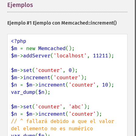
Ejemplos
¶
Ejemplo #1 Ejemplo con
Memcached::increment()
<?php

$m 
= new 
Memcached
$m
->
addServer
(
'localhost'
, 
11211
);

$m
->
set
(
'counter'
, 
0
$m
->
increment
(
'counter'
$n 
= 
$m
->
increment
(
'counter'
, 
10
var_dump
(
$n
);

$m
->
set
(
'counter'
, 
'abc'
$n 
= 
$m
->
increment
(
'counter'
// ^ fallará debido a que el valor 
var_dump
(
$n