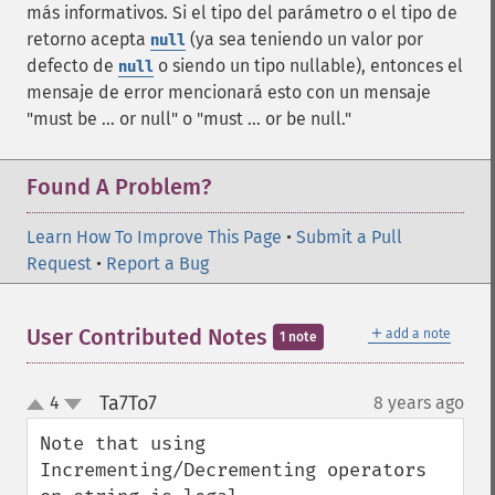
más informativos. Si el tipo del parámetro o el tipo de
retorno acepta
(ya sea teniendo un valor por
null
defecto de
o siendo un tipo nullable), entonces el
null
mensaje de error mencionará esto con un mensaje
"must be ... or null" o "must ... or be null."
Found A Problem?
Learn How To Improve This Page
•
Submit a Pull
Request
•
Report a Bug
＋
User Contributed Notes
add a note
1 note
Ta7To7
4
8 years ago
¶
up
down
Note that using 
Incrementing/Decrementing operators 