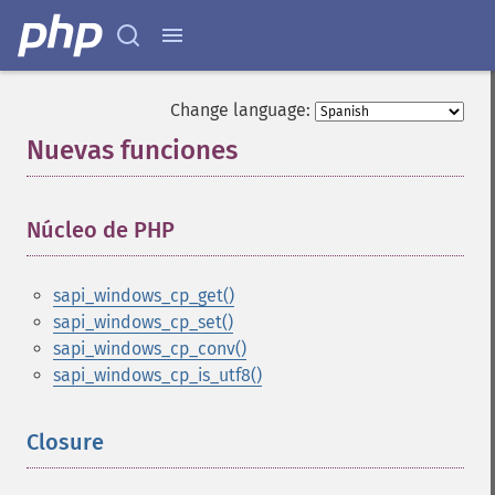
Change language:
Nuevas funciones
¶
Núcleo de PHP
¶
sapi_windows_cp_get()
sapi_windows_cp_set()
sapi_windows_cp_conv()
sapi_windows_cp_is_utf8()
Closure
¶