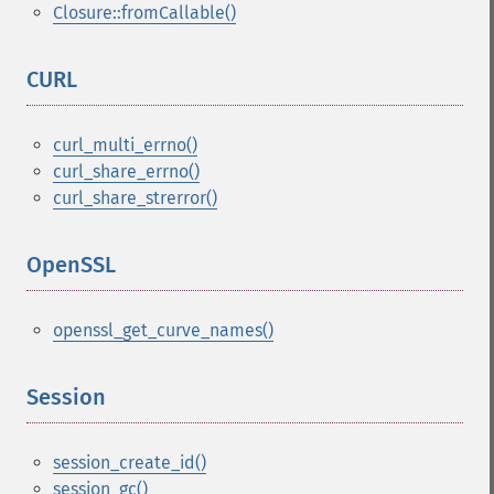
Closure::fromCallable()
CURL
¶
curl_multi_errno()
curl_share_errno()
curl_share_strerror()
OpenSSL
¶
openssl_get_curve_names()
Session
¶
session_create_id()
session_gc()