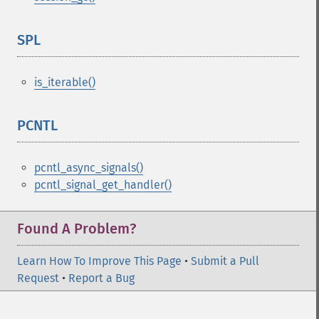
SPL
¶
is_iterable()
PCNTL
¶
pcntl_async_signals()
pcntl_signal_get_handler()
Found A Problem?
Learn How To Improve This Page
•
Submit a Pull
Request
•
Report a Bug