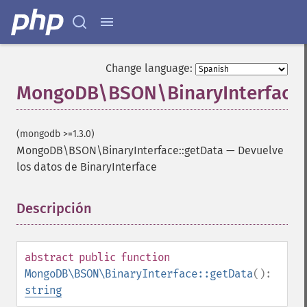
Change language:
MongoDB\BSON\BinaryInterface:
(mongodb >=1.3.0)
MongoDB\BSON\BinaryInterface::getData
—
Devuelve
los datos de BinaryInterface
Descripción
¶
abstract
public
function
MongoDB\BSON\BinaryInterface::getData
():
string