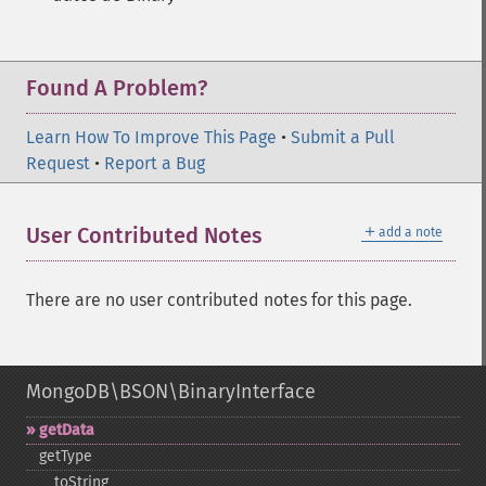
Found A Problem?
Learn How To Improve This Page
•
Submit a Pull
Request
•
Report a Bug
＋
User Contributed Notes
add a note
There are no user contributed notes for this page.
MongoDB\BSON\BinaryInterface
getData
getType
_​_​toString