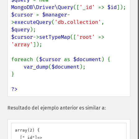
MongoDB\Driver\Query
([
'_id' 
=> 
$id
$cursor 
= 
$manager
-
>
executeQuery
(
'db.collection'
, 
$query
$cursor
->
setTypeMap
([
'root' 
=> 
'array'
]);

foreach (
$cursor 
as 
$document
) {

var_dump
(
$document
);

}

?>
Resultado del ejemplo anterior es similar a:
array(2) {

  ["_id"]=>
