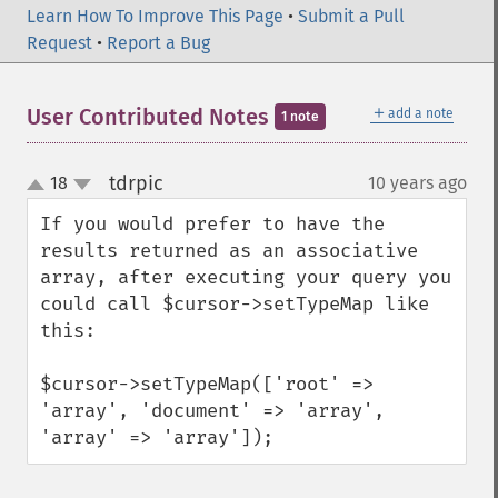
Learn How To Improve This Page
•
Submit a Pull
Request
•
Report a Bug
＋
User Contributed Notes
add a note
1 note
tdrpic
18
10 years ago
¶
up
down
If you would prefer to have the 
results returned as an associative 
array, after executing your query you 
could call $cursor->setTypeMap like 
this:

$cursor->setTypeMap(['root' => 
'array', 'document' => 'array', 
'array' => 'array']);