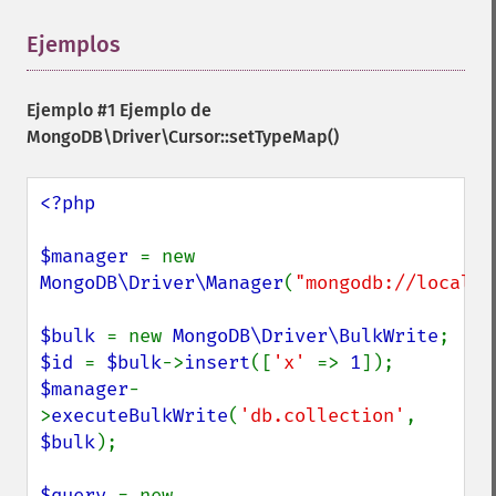
Ejemplos
¶
Ejemplo #1 Ejemplo de
MongoDB\Driver\Cursor::setTypeMap()
<?php

$manager 
= new 
MongoDB\Driver\Manager
(
"mongodb://localho
$bulk 
= new 
MongoDB\Driver\BulkWrite
$id 
= 
$bulk
->
insert
([
'x' 
=> 
1
$manager
-
>
executeBulkWrite
(
'db.collection'
, 
$bulk
);

$query 
= new 