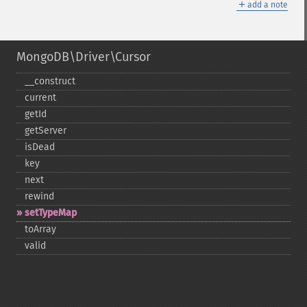
＋
add a note
MongoDB\Driver\Cursor
_​_​construct
current
getId
getServer
isDead
key
next
rewind
setTypeMap
toArray
valid