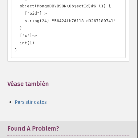
  object(MongoDB\BSON\ObjectId)#6 (1) {

    ["oid"]=>

    string(24) "56424fb76118fd3267180741"

  }

  ["x"]=>

  int(1)

}
Véase también
¶
Persistir datos
Found A Problem?