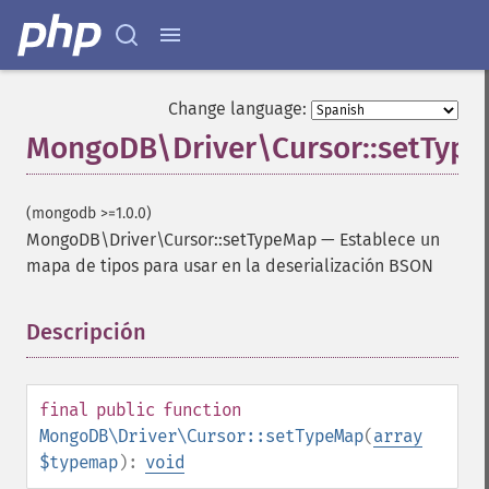
Change language:
MongoDB\Driver\Cursor::setTyp
(mongodb >=1.0.0)
MongoDB\Driver\Cursor::setTypeMap
—
Establece un
mapa de tipos para usar en la deserialización BSON
Descripción
¶
final
public
function
MongoDB\Driver\Cursor::setTypeMap
(
array
$typemap
):
void