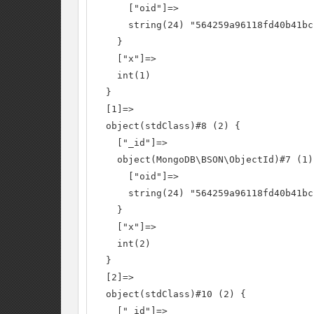
      ["oid"]=>

      string(24) "564259a96118fd40b41bcf
    }

    ["x"]=>

    int(1)

  }

  [1]=>

  object(stdClass)#8 (2) {

    ["_id"]=>

    object(MongoDB\BSON\ObjectId)#7 (1) 
      ["oid"]=>

      string(24) "564259a96118fd40b41bcf
    }

    ["x"]=>

    int(2)

  }

  [2]=>

  object(stdClass)#10 (2) {

    ["_id"]=>
