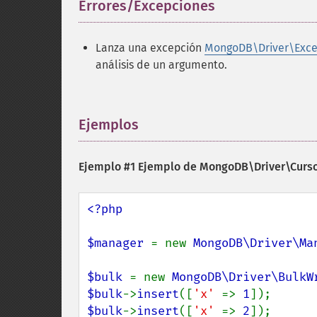
Errores/Excepciones
¶
Lanza una excepción
MongoDB\Driver\Exce
análisis de un argumento.
Ejemplos
¶
Ejemplo #1 Ejemplo de
MongoDB\Driver\Cursor
<?php

$manager 
= new 
MongoDB\Driver\Ma
$bulk 
= new 
MongoDB\Driver\BulkW
$bulk
->
insert
([
'x' 
=> 
1
$bulk
->
insert
([
'x' 
=> 
2