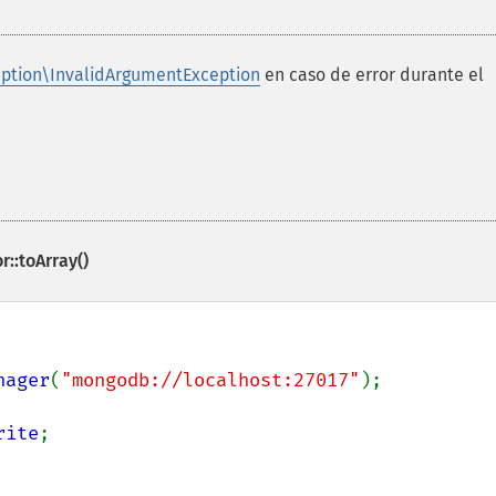
ption\InvalidArgumentException
en caso de error durante el
::toArray()
nager
(
"mongodb://localhost:27017"
);

rite