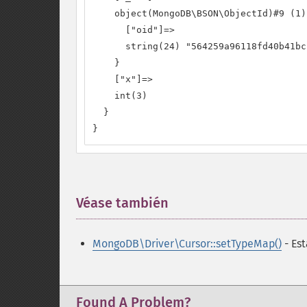
    object(MongoDB\BSON\ObjectId)#9 (1) 
      ["oid"]=>

      string(24) "564259a96118fd40b41bcf
    }

    ["x"]=>

    int(3)

  }

}
Véase también
¶
MongoDB\Driver\Cursor::setTypeMap()
- Es
Found A Problem?