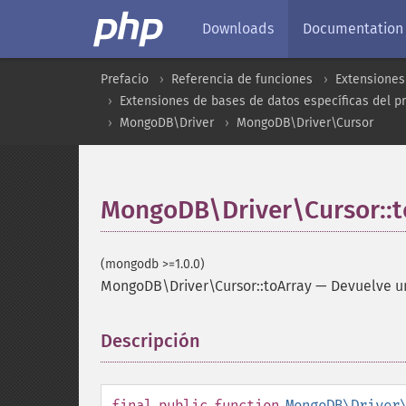
Downloads
Documentation
Prefacio
Referencia de funciones
Extensiones
Extensiones de bases de datos específicas del p
MongoDB\Driver
MongoDB\Driver\Cursor
MongoDB\Driver\Cursor::t
(mongodb >=1.0.0)
MongoDB\Driver\Cursor::toArray
—
Devuelve un
Descripción
¶
final
public
function
MongoDB\Driver