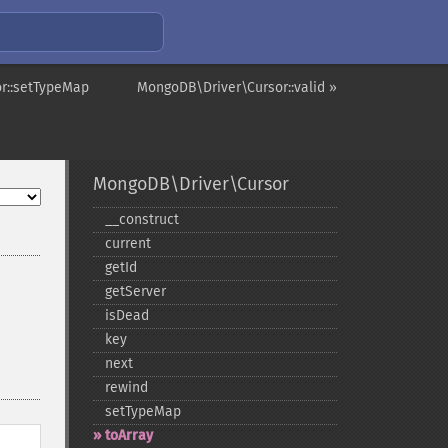
r::setTypeMap
MongoDB\Driver\Cursor::valid »
MongoDB\Driver\Cursor
_​_​construct
current
getId
getServer
isDead
key
next
rewind
setTypeMap
toArray