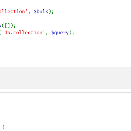
ollection'
, 
$bulk
);

y
(
'db.collection'
, 
$query
);

{
