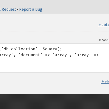
l Request
•
Report a Bug
＋
add a
8 yea
'db.collection', $query);

array', 'document' => 'array', 'array' => 
＋
add