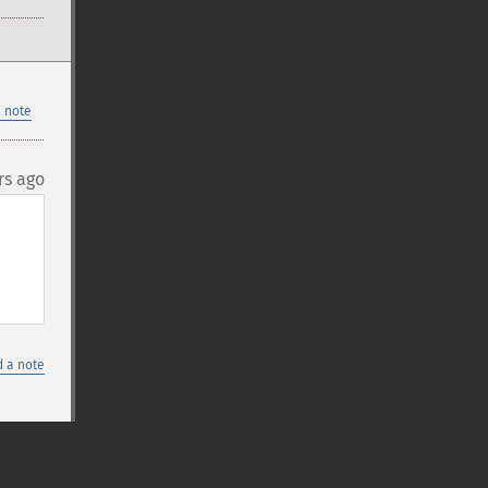
 note
rs ago
 a note