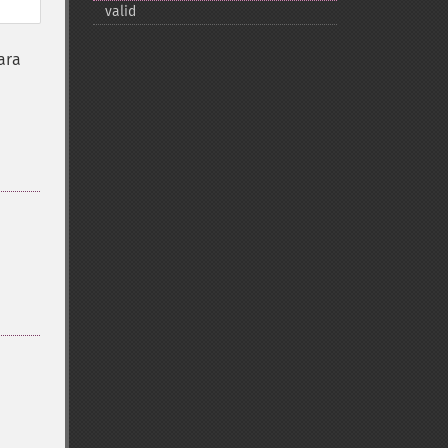
valid
ara