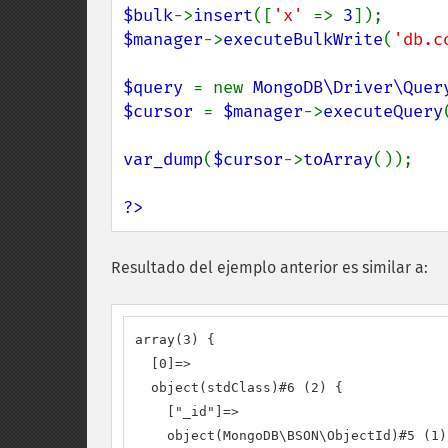
$bulk
->
insert
([
'x' 
=> 
3
$manager
->
executeBulkWrite
(
'db.c
$query 
= new 
MongoDB\Driver\Quer
$cursor 
= 
$manager
->
executeQuery
var_dump
(
$cursor
->
toArray
());

?>
Resultado del ejemplo anterior es similar a:
array(3) {

  [0]=>

  object(stdClass)#6 (2) {

    ["_id"]=>

    object(MongoDB\BSON\ObjectId)#5 (1) 