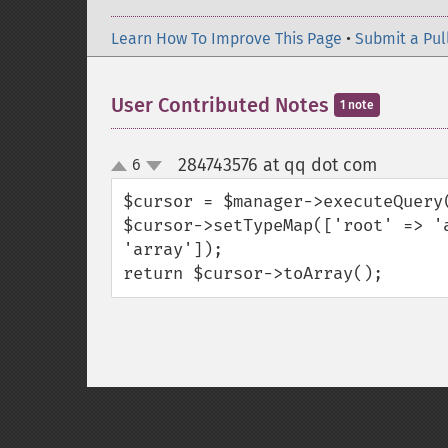
Learn How To Improve This Page
•
Submit a Pul
User Contributed Notes
1 note
284743576 at qq dot com
6
¶
up
down
$cursor = $manager->executeQuery(
$cursor->setTypeMap(['root' => '
'array']);

return $cursor->toArray();