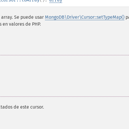
n array. Se puede usar
MongoDB\Driver\Cursor::setTypeMap()
p
 en valores de PHP.
tados de este cursor.