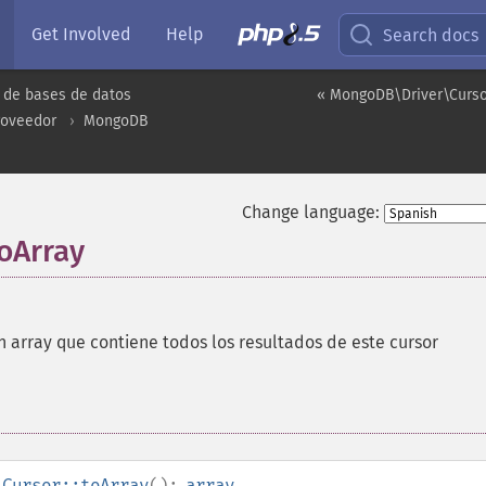
Get Involved
Help
Search docs
 de bases de datos
« MongoDB\Driver\Curso
roveedor
MongoDB
Change language:
oArray
 array que contiene todos los resultados de este cursor
\Cursor::toArray
():
array