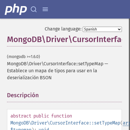
Change language:
MongoDB\Driver\CursorInterface
(mongodb >=1.6.0)
MongoDB\Driver\CursorInterface::setTypeMap
—
Establece un mapa de tipos para usar en la
deserialización BSON
Descripción
¶
abstract
public
function
MongoDB\Driver\CursorInterface::setTypeMap
(
ar
$typemap
):
void