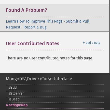
Found A Problem?
Learn How To Improve This Page
•
Submit a Pull
Request
•
Report a Bug
＋
User Contributed Notes
add a note
There are no user contributed notes for this page.
MongoDB\Driver\CursorInterface
getId
getServer
isDead
setTypeMap