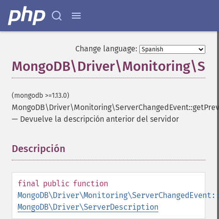
Change language:
MongoDB\Driver\Monitoring\Serv
(mongodb >=1.13.0)
MongoDB\Driver\Monitoring\ServerChangedEvent::getPrev
—
Devuelve la descripción anterior del servidor
Descripción
¶
final
public
function
MongoDB\Driver\Monitoring\ServerChangedEvent:
MongoDB\Driver\ServerDescription