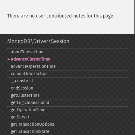
There are no user contributed notes for this page.
MongoDB\Driver\Session
abortTransaction
advanceClusterTime
advanceOperationTime
commitTransaction
_​_​construct
endSession
getClusterTime
getLogicalSessionId
getOperationTime
getServer
getTransactionOptions
getTransactionState