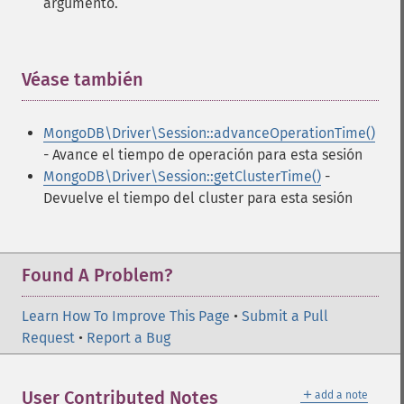
argumento.
Véase también
¶
MongoDB\Driver\Session::advanceOperationTime()
- Avance el tiempo de operación para esta sesión
MongoDB\Driver\Session::getClusterTime()
-
Devuelve el tiempo del cluster para esta sesión
Found A Problem?
Learn How To Improve This Page
•
Submit a Pull
Request
•
Report a Bug
＋
User Contributed Notes
add a note