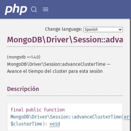
Change language:
MongoDB\Driver\Session::advan
(mongodb >=1.4.0)
MongoDB\Driver\Session::advanceClusterTime
—
Avance el tiempo del cluster para esta sesión
Descripción
¶
final
public
function
MongoDB\Driver\Session::advanceClusterTime
(
ar
$clusterTime
):
void