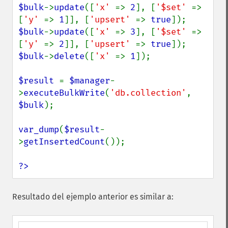
$bulk
->
update
([
'x' 
=> 
2
], [
'$set' 
=> 
[
'y' 
=> 
1
]], [
'upsert' 
=> 
true
$bulk
->
update
([
'x' 
=> 
3
], [
'$set' 
=> 
[
'y' 
=> 
2
]], [
'upsert' 
=> 
true
$bulk
->
delete
([
'x' 
=> 
1
]);

$result 
= 
$manager
-
>
executeBulkWrite
(
'db.collection'
, 
$bulk
);

var_dump
(
$result
-
>
getInsertedCount
());

?>
Resultado del ejemplo anterior es similar a: