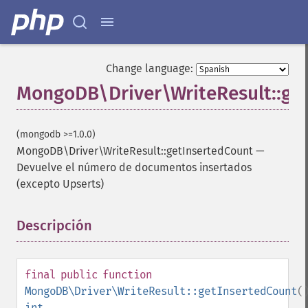
Change language:
MongoDB\Driver\WriteResult::ge
(mongodb >=1.0.0)
MongoDB\Driver\WriteResult::getInsertedCount
—
Devuelve el número de documentos insertados
(excepto Upserts)
Descripción
¶
final
public
function
MongoDB\Driver\WriteResult::getInsertedCount
(
int