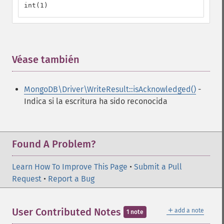
int(1)
Véase también
¶
MongoDB\Driver\WriteResult::isAcknowledged()
-
Indica si la escritura ha sido reconocida
Found A Problem?
Learn How To Improve This Page
•
Submit a Pull
Request
•
Report a Bug
＋
User Contributed Notes
add a note
1 note