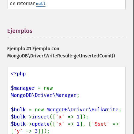
de retornar
.
null
Ejemplos
¶
Ejemplo #1 Ejemplo con
MongoDB\Driver\WriteResult::getInsertedCount()
<?php

$manager 
= new 
MongoDB\Driver\Manager
;

$bulk 
= new 
MongoDB\Driver\BulkWrite
$bulk
->
insert
([
'x' 
=> 
1
$bulk
->
update
([
'x' 
=> 
1
], [
'$set' 
=> 
[
'y' 
=> 
3