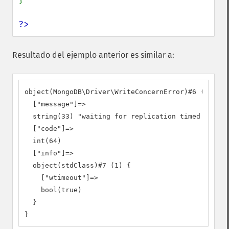
?>
Resultado del ejemplo anterior es similar a:
object(MongoDB\Driver\WriteConcernError)#6 (3) {

  ["message"]=>

  string(33) "waiting for replication timed out"

  ["code"]=>

  int(64)

  ["info"]=>

  object(stdClass)#7 (1) {

    ["wtimeout"]=>

    bool(true)

  }

}