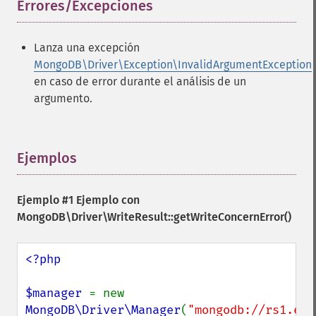
Errores/Excepciones
¶
Lanza una excepción
MongoDB\Driver\Exception\InvalidArgumentException
en caso de error durante el análisis de un
argumento.
Ejemplos
¶
Ejemplo #1 Ejemplo con
MongoDB\Driver\WriteResult::getWriteConcernError()
<?php

$manager 
= new 
MongoDB\Driver\Manager
(
"mongodb://rs1.exa