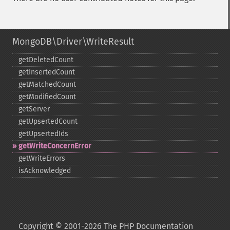
MongoDB\Driver\WriteResult
getDeletedCount
getInsertedCount
getMatchedCount
getModifiedCount
getServer
getUpsertedCount
getUpsertedIds
getWriteConcernError
getWriteErrors
isAcknowledged
Copyright © 2001-2026 The PHP Documentation