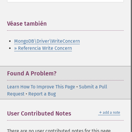
Véase también
¶
MongoDB\Driver\WriteConcern
» Referencia Write Concern
Found A Problem?
Learn How To Improve This Page
•
Submit a Pull
Request
•
Report a Bug
＋
User Contributed Notes
add a note
There are no user contributed notes for this page.