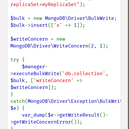
replicaSet=myReplicaSet"
);

$bulk 
= new 
MongoDB\Driver\BulkWrite
$bulk
->
insert
([
'x' 
=> 
1
]);

$writeConcern 
= new 
MongoDB\Driver\WriteConcern
(
2
, 
1
);

try {

$manager
-
>
executeBulkWrite
(
'db.collection'
, 
$bulk
, [
'writeConcern' 
=> 
$writeConcern
]);

} 
catch(
MongoDB\Driver\Exception\BulkWriteEx
$e
) {

var_dump
(
$e
->
getWriteResult
()-
>
getWriteConcernError
());

}
