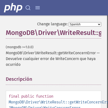
Change language:
MongoDB\Driver\WriteResult::ge
(mongodb >=1.0.0)
MongoDB\Driver\WriteResult::getWriteConcernError
—
Devuelve cualquier error de WriteConcern que haya
ocurrido
Descripción
¶
final
public
function
MongoDB\Driver\WriteResult::getWriteConcernEr
?
MongoDB\Driver\WriteConcernError