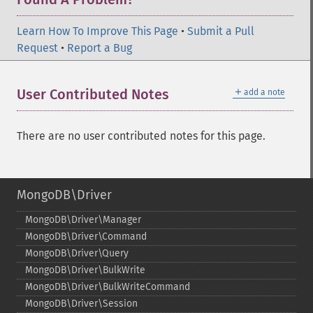
Learn How To Improve This Page
•
Submit a Pull
Request
•
Report a Bug
＋
User Contributed Notes
add a note
There are no user contributed notes for this page.
MongoDB\Driver
MongoDB\Driver\Manager
MongoDB\Driver\Command
MongoDB\Driver\Query
MongoDB\Driver\BulkWrite
MongoDB\Driver\BulkWriteCommand
MongoDB\Driver\Session