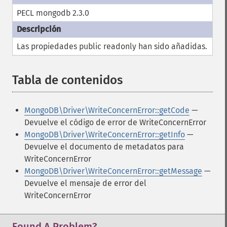
PECL mongodb 2.3.0
Las propiedades
public
readonly
han sido añadidas.
Tabla de contenidos
¶
MongoDB\Driver\WriteConcernError::getCode
—
Devuelve el código de error de WriteConcernError
MongoDB\Driver\WriteConcernError::getInfo
—
Devuelve el documento de metadatos para
WriteConcernError
MongoDB\Driver\WriteConcernError::getMessage
—
Devuelve el mensaje de error del
WriteConcernError
Found A Problem?