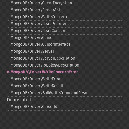
MongoDB\Driver\ClientEncryption
MongoDB\Driver\ServerApi
MongoDB\Driver\WriteConcern
MongoDB\Driver\ReadPreference
MongoDB\Driver\ReadConcern
MongoDB\Driver\Cursor
MongoDB\Driver\CursorInterface
MongoDB\Driver\Server
MongoDB\Driver\ServerDescription
MongoDB\Driver\TopologyDescription
MongoDB\Driver\WriteConcernError
MongoDB\Driver\WriteError
MongoDB\Driver\WriteResult
MongoDB\Driver\BulkWriteCommandResult
Deprecated
MongoDB\Driver\CursorId