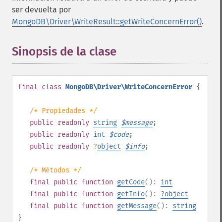
ser devuelta por
MongoDB\Driver\WriteResult::getWriteConcernError()
.
Sinopsis de la clase
¶
final
class
MongoDB\Driver\WriteConcernError
{
/* Propiedades */
public
readonly
string
$
message
;
public
readonly
int
$
code
;
public
readonly
?
object
$
info
;
/* Métodos */
final
public
function
getCode
():
int
final
public
function
getInfo
():
?
object
final
public
function
getMessage
():
string
}