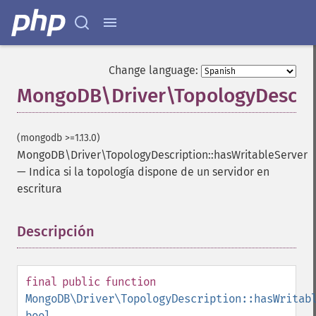
Change language:
MongoDB\Driver\TopologyDescrip
(mongodb >=1.13.0)
MongoDB\Driver\TopologyDescription::hasWritableServer
—
Indica si la topología dispone de un servidor en
escritura
Descripción
¶
final
public
function
MongoDB\Driver\TopologyDescription::hasWritab
bool