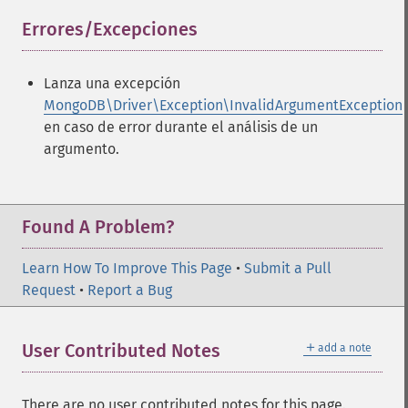
Errores/Excepciones
¶
Lanza una excepción
MongoDB\Driver\Exception\InvalidArgumentException
en caso de error durante el análisis de un
argumento.
Found A Problem?
Learn How To Improve This Page
•
Submit a Pull
Request
•
Report a Bug
＋
User Contributed Notes
add a note
There are no user contributed notes for this page.