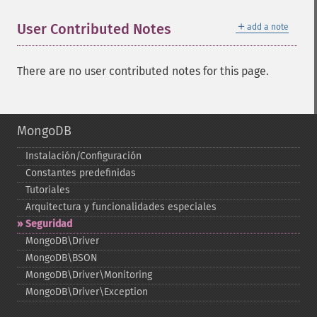
＋
User Contributed Notes
add a note
There are no user contributed notes for this page.
MongoDB
Instalación/Configuración
Constantes predefinidas
Tutoriales
Arquitectura y funcionalidades especiales
Seguridad
MongoDB\Driver
MongoDB\BSON
MongoDB\Driver\Monitoring
MongoDB\Driver\Exception