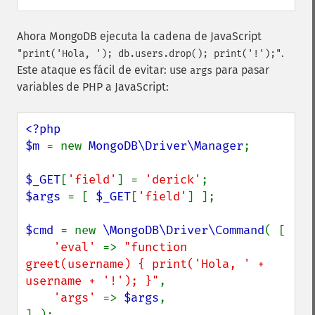
Ahora MongoDB ejecuta la cadena de JavaScript
.
"print('Hola, '); db.users.drop(); print('!');"
Este ataque es fácil de evitar: use
para pasar
args
variables de PHP a JavaScript:
<?php

$m 
= new 
MongoDB\Driver\Manager
;

$_GET
[
'field'
] = 
'derick'
$args 
= [ 
$_GET
[
'field'
] ];

$cmd 
= new 
\MongoDB\Driver\Command
( [

'eval' 
=> 
"function 
greet(username) { print('Hola, ' + 
username + '!'); }"
,

'args' 
=> 
$args
,

] );
