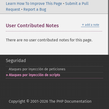
Learn How To Improve This Page
•
Submit a Pull
Request
•
Report a Bug
＋
User Contributed Notes
add a note
There are no user contributed notes for this page.
Seguridad
Ataques por inyección de peticiones
Ataques por inyección de scripts
Copyright © 2001-2026 The PHP Documentation