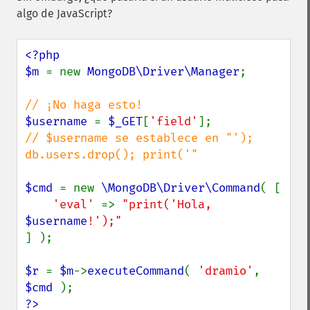
algo de JavaScript?
<?php

$m 
= new 
MongoDB\Driver\Manager
;

$username 
= 
$_GET
[
'field'
// $username se establece en "'); 
db.users.drop(); print('"

$cmd 
= new 
\MongoDB\Driver\Command
( [

'eval' 
=> 
"print('Hola, 
$username
] );

$r 
= 
$m
->
executeCommand
( 
'dramio'
, 
$cmd 
?>