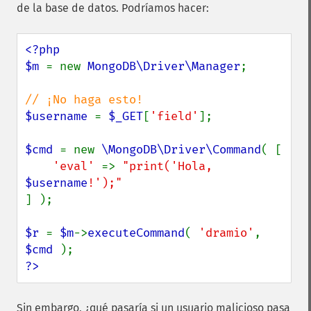
de la base de datos. Podríamos hacer:
<?php

$m 
= new 
MongoDB\Driver\Manager
;

$username 
= 
$_GET
[
'field'
];

$cmd 
= new 
\MongoDB\Driver\Command
( [

'eval' 
=> 
"print('Hola, 
$username
] );

$r 
= 
$m
->
executeCommand
( 
'dramio'
, 
$cmd 
?>
Sin embargo, ¿qué pasaría si un usuario malicioso pasa