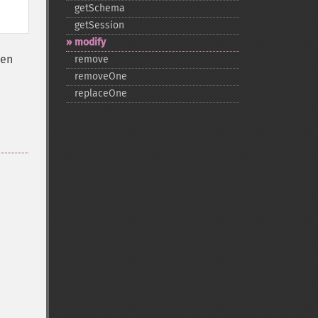
getSchema
getSession
modify
ten
remove
removeOne
replaceOne