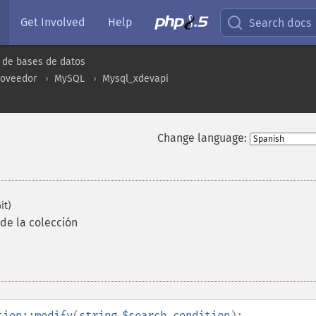
Get Involved
Help
Search docs
 de bases de datos
roveedor
MySQL
Mysql_xdevapi
Change language:
it)
de la colección
tion::modify
(
string
$search_condition
):