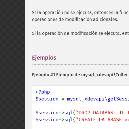
SI la operación no se ejecuta, entonces la fun
operaciones de modificación adicionales.
Si la operación de modificación se ejecuta, en
Ejemplos
¶
Ejemplo #1 Ejemplo de
mysql_xdevapi\Collect
<?php

$session 
= 
mysql_xdevapi\getSess
$session
->
sql
(
"DROP DATABASE IF 
$session
->
sql
(
"CREATE DATABASE a