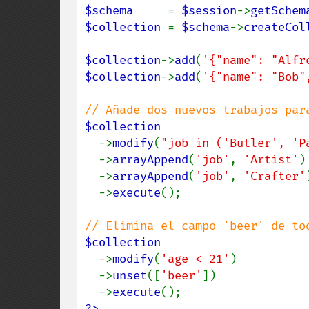
$schema     
= 
$session
->
getSchem
$collection 
= 
$schema
->
createCol
$collection
->
add
(
'{"name": "Alfr
$collection
->
add
(
'{"name": "Bob"
$collection

->
modify
(
"job in ('Butler', 'P
  ->
arrayAppend
(
'job'
, 
'Artist'
)

  ->
arrayAppend
(
'job'
, 
'Crafter'
)
  ->
execute
();

$collection

->
modify
(
'age < 21'
)

  ->
unset
([
'beer'
])

  ->
execute
?>