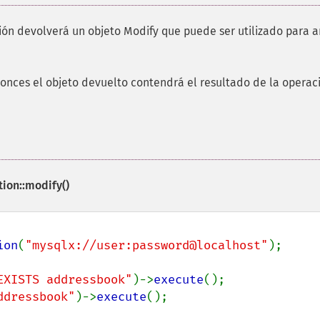
ción devolverá un objeto Modify que puede ser utilizado para a
tonces el objeto devuelto contendrá el resultado de la operac
ion::modify()
ion
(
"mysqlx://user:password@localhost"
);

EXISTS addressbook"
)->
execute
ddressbook"
)->
execute
();
