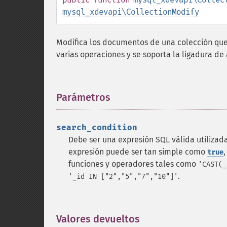
mysql_xdevapi\CollectionModify
Modifica los documentos de una colección que
varias operaciones y se soporta la ligadura d
Parámetros
¶
search_condition
Debe ser una expresión SQL válida utilizada
expresión puede ser tan simple como
true
funciones y operadores tales como
'CAST(_
.
'_id IN ["2","5","7","10"]'
Valores devueltos
¶