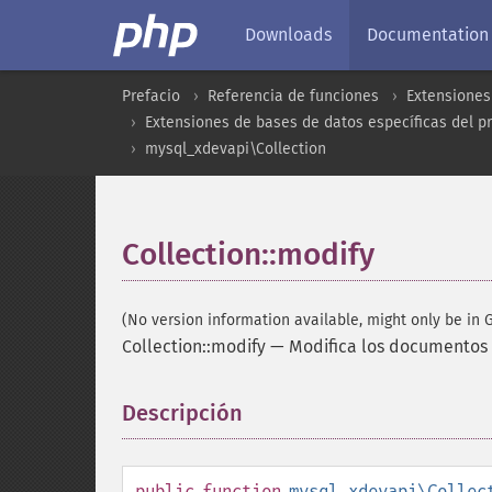
Downloads
Documentation
Prefacio
Referencia de funciones
Extensiones
Extensiones de bases de datos específicas del p
mysql_xdevapi\Collection
Collection::modify
(No version information available, might only be in G
Collection::modify
—
Modifica los documentos 
Descripción
¶
public
function
mysql_xdevapi\Collec