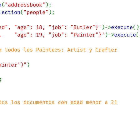
a
(
"addressbook"
lection
(
"people"
);

ed", "age": 18, "job": "Butler"}'
)->
execute
,    "age": 19, "job": "Painter"}'
)->
execute
(
ainter')"
)


