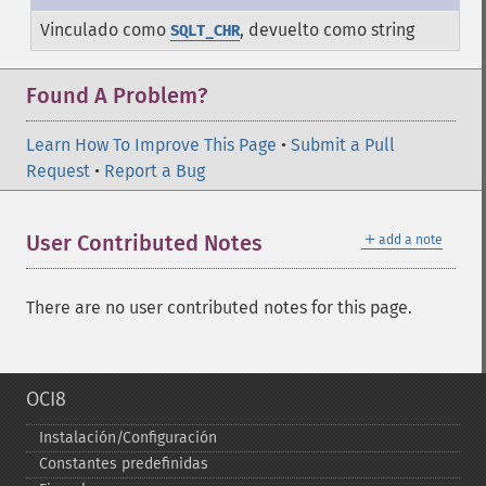
Vinculado como
, devuelto como string
SQLT_CHR
Found A Problem?
Learn How To Improve This Page
•
Submit a Pull
Request
•
Report a Bug
＋
User Contributed Notes
add a note
There are no user contributed notes for this page.
OCI8
Instalación/Configuración
Constantes predefinidas