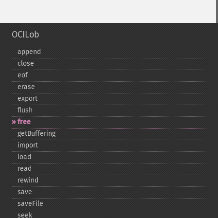
OCILob
append
close
eof
erase
export
flush
free
getBuffering
import
load
read
rewind
save
saveFile
seek