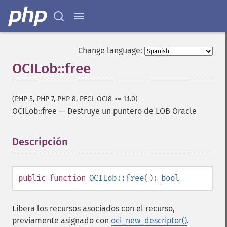
Change language:
OCILob::free
(PHP 5, PHP 7, PHP 8, PECL OCI8 >= 1.1.0)
OCILob::free
—
Destruye un puntero de LOB Oracle
Descripción
¶
public
function
OCILob::free
():
bool
Libera los recursos asociados con el recurso,
previamente asignado con
oci_new_descriptor()
.