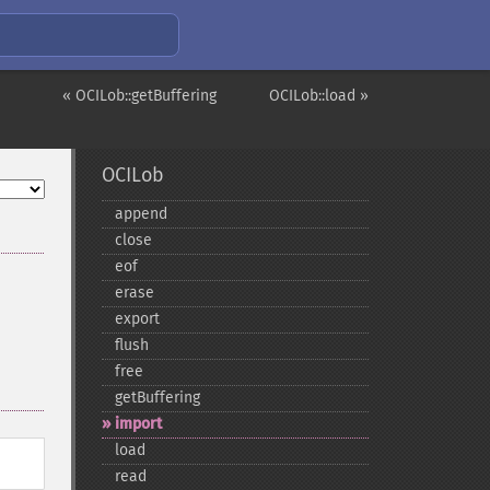
« OCILob::getBuffering
OCILob::load »
OCILob
append
close
eof
erase
export
flush
free
getBuffering
import
load
read