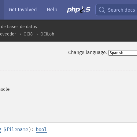
Get Involved
Help
Search docs
 de bases de datos
roveedor
OCI8
OCILob
Change language:
racle
g
$filename
):
bool