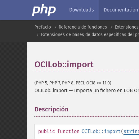
Downloads
Documentation
Prefacio
Referencia de funciones
Extensiones
Extensiones de bases de datos específicas del p
OCILob::import
(PHP 5, PHP 7, PHP 8, PECL OCI8 >= 1.1.0)
OCILob::import
—
Importa un fichero en LOB O
Descripción
¶
public
function
OCILob::import
(
strin