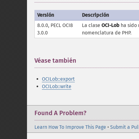
Versión
Descripción
8.0.0, PECL OCI8
La clase
OCI-Lob
ha sido
3.0.0
nomenclatura de PHP.
Véase también
¶
OCILob::export
OCILob::write
Found A Problem?
Learn How To Improve This Page
•
Submit a Pul