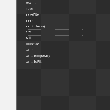
rewind
save
saveFile
seek
setBuffering
size
tell
truncate
write
writeTemporary
writeToFile