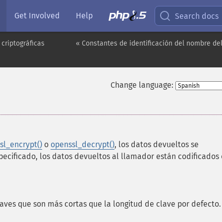
Get Involved
Help
Search docs
criptográficas
« Constantes de identificación del nombre del
Change language:
sl_encrypt()
o
openssl_decrypt()
, los datos devueltos se
pecificado, los datos devueltos al llamador están codificados
laves que son más cortas que la longitud de clave por defecto.