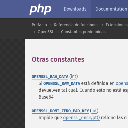
Downloads
Documentation
Prefacio
Referencia de funciones
Extensiones 
OpenSSL
Constantes predefinidas
Otras constantes
¶
(
int
)
OPENSSL_RAW_DATA
Si
está definida en
opens
OPENSSL_RAW_DATA
devuelven tal cual. Cuando esto no está es
Base64.
(
int
)
OPENSSL_DONT_ZERO_PAD_KEY
Impide que
openssl_encrypt()
rellene las c