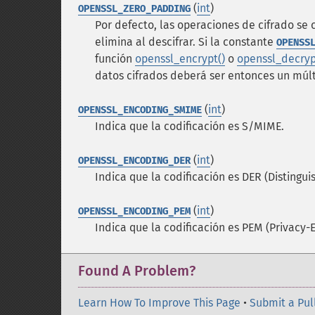
(
int
)
OPENSSL_ZERO_PADDING
Por defecto, las operaciones de cifrado se 
elimina al descifrar. Si la constante
OPENSS
función
openssl_encrypt()
o
openssl_decryp
datos cifrados deberá ser entonces un múlt
(
int
)
OPENSSL_ENCODING_SMIME
Indica que la codificación es S/MIME.
(
int
)
OPENSSL_ENCODING_DER
Indica que la codificación es DER (Distingu
(
int
)
OPENSSL_ENCODING_PEM
Indica que la codificación es PEM (Privacy-
Found A Problem?
Learn How To Improve This Page
•
Submit a Pul