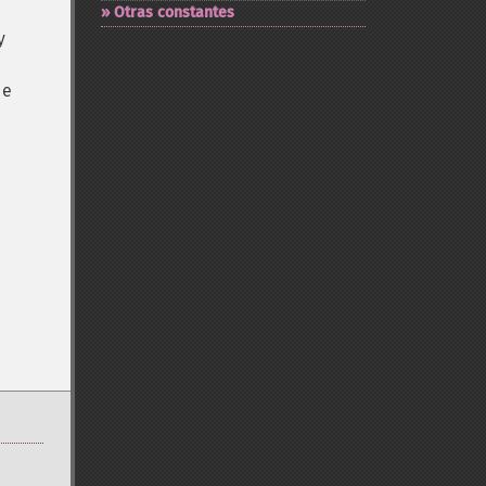
Otras constantes
y
de