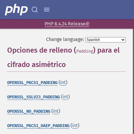
PHP 8.4.24 Released!
Change language:
Opciones de relleno (
) para el
Padding
cifrado asimétrico
¶
(
int
)
OPENSSL_PKCS1_PADDING
(
int
)
OPENSSL_SSLV23_PADDING
(
int
)
OPENSSL_NO_PADDING
(
int
)
OPENSSL_PKCS1_OAEP_PADDING