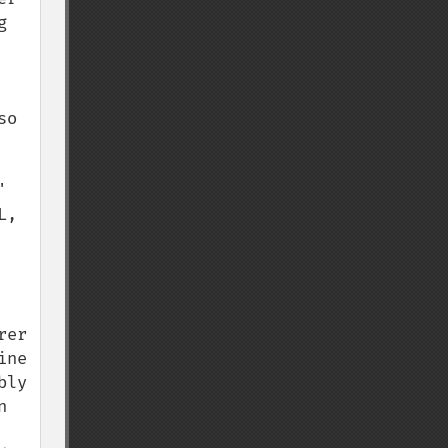
 
o 
 
, 
er 
ne 
ly 
 