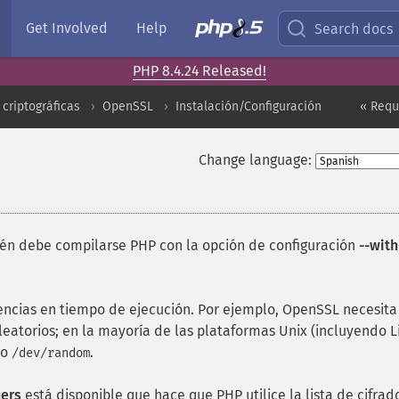
Get Involved
Help
Search docs
PHP 8.4.24 Released!
criptográficas
OpenSSL
Instalación/Configuración
« Requ
Change language:
ién debe compilarse PHP con la opción de configuración
--with
ncias en tiempo de ejecución. Por ejemplo, OpenSSL necesita
torios; en la mayoría de las plataformas Unix (incluyendo L
o
.
/dev/random
hers
está disponible que hace que PHP utilice la lista de cifrad