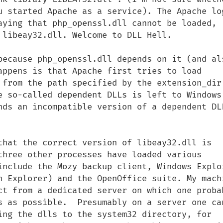
u started Apache as a service). The Apache log
aying that php_openssl.dll cannot be loaded, 
 libeay32.dll. Welcome to DLL Hell.

because php_openssl.dll depends on it (and als
appens is that Apache first tries to load 
 from the path specified by the extension_dir 
e so-called dependent DLLs is left to Windows'
nds an incompatible version of a dependent DLL
that the correct version of libeay32.dll is 
three other processes have loaded various 
include the Mozy backup client, Windows Explor
n Explorer) and the OpenOffice suite. My machi
ct from a dedicated server on which one probab
s as possible.  Presumably on a server one can
ing the dlls to the system32 directory, for 