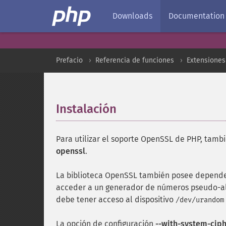
Downloads
Documentation
Prefacio
Referencia de funciones
Extensiones 
Instalación
¶
Para utilizar el soporte OpenSSL de PHP, tamb
openssl
.
La biblioteca OpenSSL también posee depende
acceder a un generador de números pseudo-alea
debe tener acceso al dispositivo
/dev/urandom
La opción de configuración
--with-system-cip