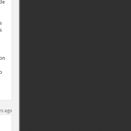
e 
 
 
n 
 
rs ago