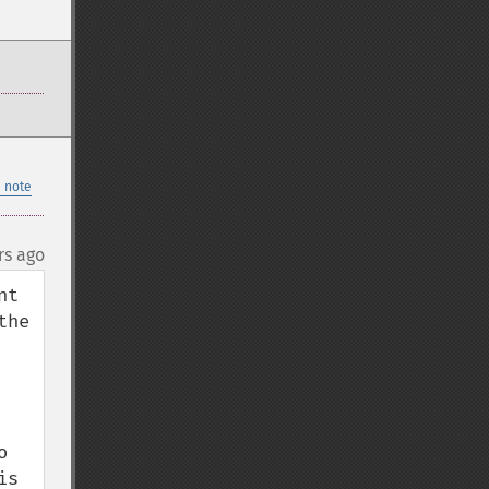
 note
rs ago
t 
he 
 
s 