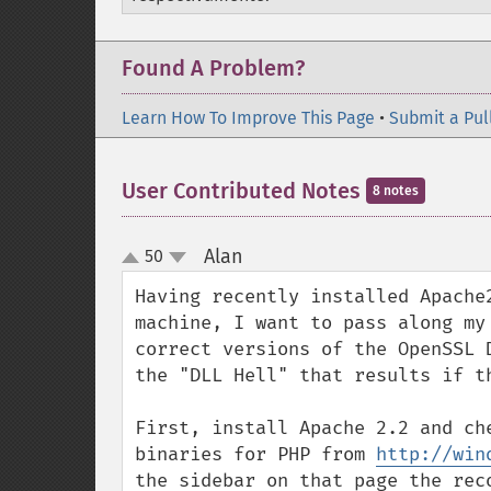
Found A Problem?
Learn How To Improve This Page
•
Submit a Pul
User Contributed Notes
8 notes
Alan
50
¶
up
down
Having recently installed Apache
machine, I want to pass along my
correct versions of the OpenSSL 
the "DLL Hell" that results if th
First, install Apache 2.2 and ch
binaries for PHP from 
http://win
the sidebar on that page the rec