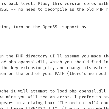
 is back level. Plus, this version comes with 
nSSL -- no need to recompile as the old PHP ma
tion, turn on the OpenSSL support by 
in the PHP directory (I'll assume you made tha
 of php_openssl.dll, which you should find in 
 the key extension_dir, and change its value t
ion on the end of your PATH (there's no need t
ache it will attempt to load php_openssl.dll, 
ke mine you will see an error. I prefer to sta
ppears in a dialog box: "The ordinal 4114 coul
nk library LIBEAY32.dll". (I'm not sure whethe