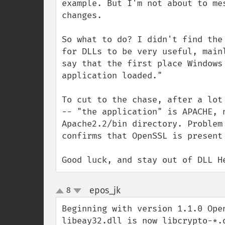
example. But I'm not about to me
changes.

So what to do? I didn't find the
for DLLs to be very useful, main
say that the first place Windows
application loaded." 

To cut to the chase, after a lot
-- "the application" is APACHE, 
Apache2.2/bin directory. Problem
confirms that OpenSSL is present 
Good luck, and stay out of DLL H
epos_jk
8
¶
up
down
Beginning with version 1.1.0 Ope
libeay32.dll is now libcrypto-*.