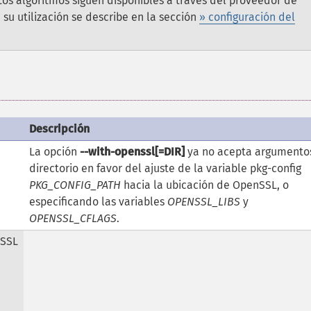
stos algoritmos siguen disponibles a través del proveedor de
 ; su utilización se describe en la sección
» configuración del
Descripción
La opción
--with-openssl[=DIR]
ya no acepta argumento
directorio en favor del ajuste de la variable pkg-config
PKG_CONFIG_PATH
hacia la ubicación de OpenSSL, o
especificando las variables
OPENSSL_LIBS
y
OPENSSL_CFLAGS
.
nSSL