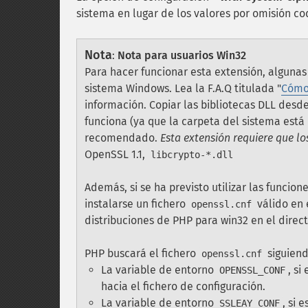
sistema en lugar de los valores por omisión co
Nota
:
Nota para usuarios Win32
Para hacer funcionar esta extensión, algunas
sistema Windows. Lea la
F.A.Q
titulada "
Cómo
información. Copiar las bibliotecas DLL des
funciona (ya que la carpeta del sistema está
recomendado.
Esta extensión requiere que lo
OpenSSL 1.1,
libcrypto-*.dll
Además, si se ha previsto utilizar las funcion
instalarse un fichero
válido en 
openssl.cnf
distribuciones de PHP para win32 en el direc
PHP buscará el fichero
siguiend
openssl.cnf
La variable de entorno
, si
OPENSSL_CONF
hacia el fichero de configuración.
La variable de entorno
, si 
SSLEAY_CONF