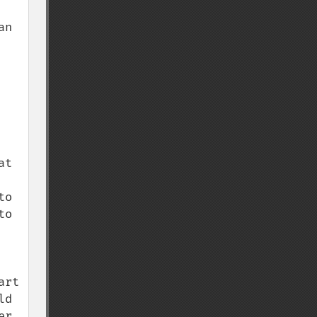
n 
t 
o 
o 
rt 
d 
r 