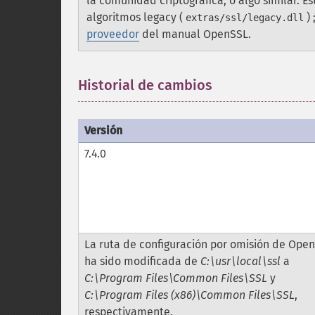
la comunidad criptográfica, o algo similar. E
algoritmos legacy (
)
extras/ssl/legacy.dll
proveedor
del manual OpenSSL.
Historial de cambios
Versión
7.4.0
La ruta de configuración por omisión de Ope
ha sido modificada de
C:\usr\local\ssl
a
C:\Program Files\Common Files\SSL
y
C:\Program Files (x86)\Common Files\SSL
,
respectivamente.