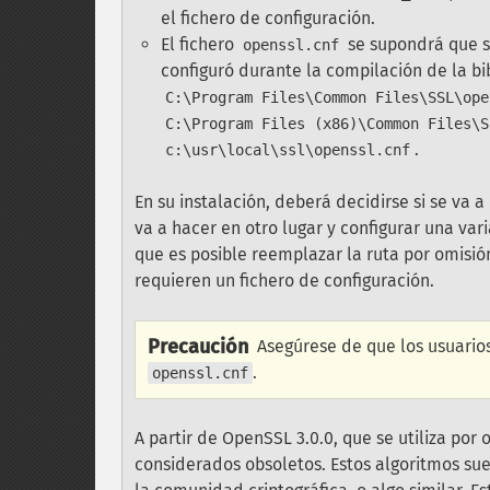
el fichero de configuración.
El fichero
se supondrá que se
openssl.cnf
configuró durante la compilación de la bi
C:\Program Files\Common Files\SSL\ope
C:\Program Files (x86)\Common Files\S
.
c:\usr\local\ssl\openssl.cnf
En su instalación, deberá decidirse si se va a 
va a hacer en otro lugar y configurar una var
que es posible reemplazar la ruta por omisió
requieren un fichero de configuración.
Precaución
Asegúrese de que los usuarios
.
openssl.cnf
A partir de OpenSSL 3.0.0, que se utiliza por
considerados obsoletos. Estos algoritmos su