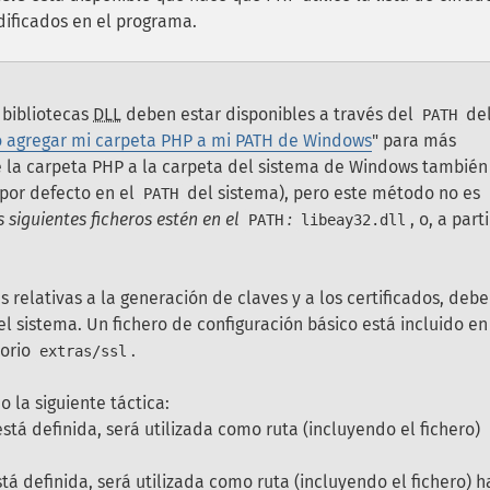
dificados en el programa.
 bibliotecas
DLL
deben estar disponibles a través del
de
PATH
 agregar mi carpeta PHP a mi PATH de Windows
" para más
de la carpeta PHP a la carpeta del sistema de Windows también
 por defecto en el
del sistema), pero este método no es
PATH
s siguientes ficheros estén en el
:
, o, a part
PATH
libeay32.dll
es relativas a la generación de claves y a los certificados, debe
el sistema. Un fichero de configuración básico está incluido en
torio
.
extras/ssl
o la siguiente táctica:
 está definida, será utilizada como ruta (incluyendo el fichero)
está definida, será utilizada como ruta (incluyendo el fichero) h