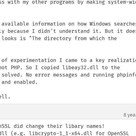
ss with my other programs by making system-wid
 available information on how Windows searches
ly because I didn't understand it. But it does
 looks is "The directory from which the 
 of experimentation I came to a key realizatio
not PHP. So I copied libeay32.dll to the 
 solved. No error messages and running phpinfo
and enabled.

ell.
8 yea
nSSL did change their libary names!

dll (e.g. libcrypto-1_1-x64.dll for OpenSSL 