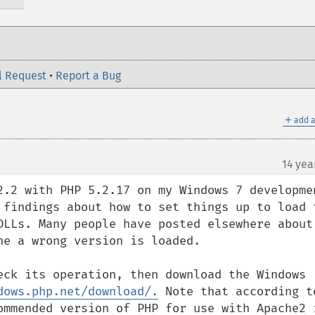
l Request
•
Report a Bug
＋
add a
14 yea
2.2 with PHP 5.2.17 on my Windows 7 developmen
 findings about how to set things up to load t
DLLs. Many people have posted elsewhere about 
e a wrong version is loaded.

eck its operation, then download the Windows 
dows.php.net/download/.
 Note that according to
ommended version of PHP for use with Apache2 i