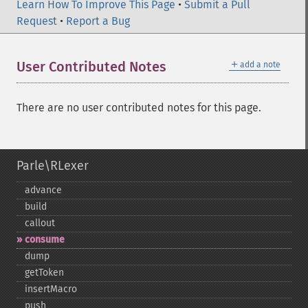
Learn How To Improve This Page
•
Submit a Pull
Request
•
Report a Bug
＋
User Contributed Notes
add a note
There are no user contributed notes for this page.
Parle\RLexer
advance
build
callout
consume
dump
getToken
insertMacro
push