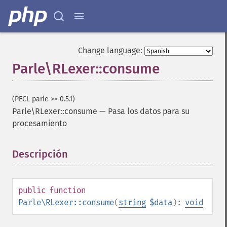
Change language:
Parle\RLexer::consume
(PECL parle >= 0.5.1)
Parle\RLexer::consume
—
Pasa los datos para su
procesamiento
Descripción
¶
public
function
Parle\RLexer::consume
(
string
$data
):
void